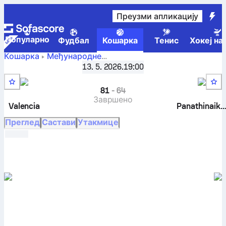
Преузми апликацију
Популарно
Фудбал
Кошарка
Тенис
Хокеј на
Кошарка
Међународне
Валенсија против
Евролига, Плејоф
,
13. 5. 2026.
Четвртфинале
19:00
Панатинаикос резултати уживо, директни сусрети,
распоред, прогнозе и статистика
81
-
64
Завршено
Valencia
Panathinaiko
Преглед
Састави
Утакмице