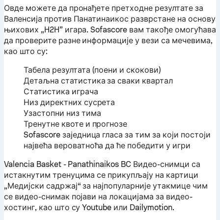
Овде можете да пронађете претходне резултате за
Валенсија против Панатинаикос разврстане на основу
њихових „H2H” игара. Sofascore вам такође омогућава
да проверите разне информације у вези са мечевима,
као што су:
Табела резултата (поени и скокови)
Детаљна статистика за сваки квартал
Статистика играча
Низ директних сусрета
Узастопни низ тима
Тренутне квоте и прогнозе
Sofascore заједница гласа за тим за који постоји
највећа вероватноћа да ће победити у игри
Valencia Basket - Panathinaikos BC Видео-снимци са
истакнутим тренуцима се прикупљају на картици
„Медијски садржај“ за најпопуларније утакмице чим
се видео-снимак појави на локацијама за видео-
хостинг, као што су Youtube или Dailymotion.