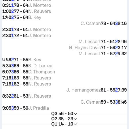
0:31
78 - 64
J. Montero
1
1:00
77 - 64
N. Reuvers
2
1:40
75 - 64
B. Key
2
C. Osman
73 - 64
2:16
3
2:30
73 - 61
J. Montero
1
2:30
72 - 61
J. Montero
1
M. Lessort
71 - 61
2:46
2
N. Hayes-Davis
71 - 59
3:17
2
M. Lessort
71 - 57
4:32
2
4:49
71 - 55
B. Key
2
5:34
69 - 55
S. D. Larrea
3
6:07
66 - 55
D. Thompson
3
7:16
63 - 55
N. Reuvers
1
7:16
62 - 55
N. Reuvers
1
J. Hernangomez
61 - 55
7:39
2
8:32
61 - 53
N. Reuvers
2
C. Osman
59 - 53
8:46
3
9:05
59 - 50
J. Pradilla
3
Q3
56 - 50
Q2
35 - 23
Q1
14 - 10