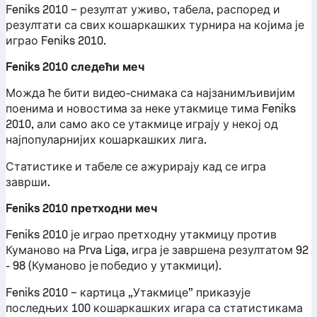
Feniks 2010 – резултат уживо, табела, распоред и
резултати са свих кошаркашких турнира на којима је
играо Feniks 2010.
Feniks 2010 следећи меч
Можда ће бити видео-снимака са најзанимљивијим
поенима и новостима за неке утакмице тима Feniks
2010, али само ако се утакмице играју у некој од
најпопуларнијих кошаркашких лига.
Статистике и табеле се ажурирају кад се игра
заврши.
Feniks 2010 претходни меч
Feniks 2010 је играо претходну утакмицу против
Куманово на Prva Liga, игра је завршена резултатом 92
- 98 (Куманово је победио у утакмици).
Feniks 2010 – картица „Утакмице” приказује
последњих 100 кошаркашких игара са статистикама