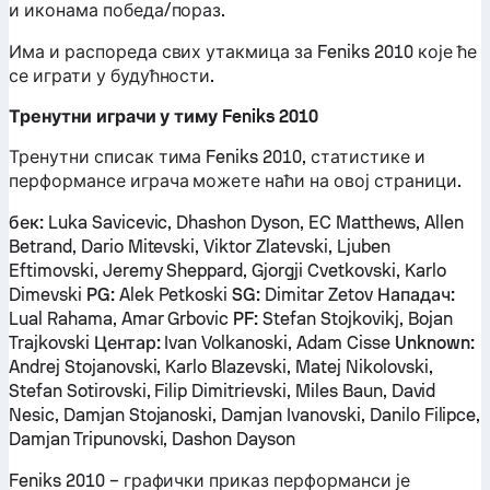
и иконама победа/пораз.
Има и распореда свих утакмица за Feniks 2010 које ће
се играти у будућности.
Тренутни играчи у тиму Feniks 2010
Тренутни списак тима Feniks 2010, статистике и
перформансе играча можете наћи на овој страници.
бек:
Luka Savicevic, Dhashon Dyson, EC Matthews, Allen
Betrand, Dario Mitevski, Viktor Zlatevski, Ljuben
Eftimovski, Jeremy Sheppard, Gjorgji Cvetkovski, Karlo
Dimevski
PG:
Alek Petkoski
SG:
Dimitar Zetov
Нападач:
Lual Rahama, Amar Grbovic
PF:
Stefan Stojkovikj, Bojan
Trajkovski
Центар:
Ivan Volkanoski, Adam Cisse
Unknown:
Andrej Stojanovski, Karlo Blazevski, Matej Nikolovski,
Stefan Sotirovski, Filip Dimitrievski, Miles Baun, David
Nesic, Damjan Stojanoski, Damjan Ivanovski, Danilo Filipce,
Damjan Tripunovski, Dashon Dayson
Feniks 2010 – графички приказ перформанси је