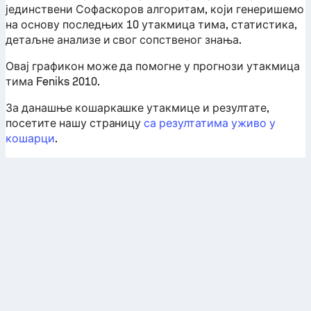
јединствени Софаскоров алгоритам, који генеришемо
на основу последњих 10 утакмица тима, статистика,
детаљне анализе и свог сопственог знања.
Овај графикон може да помогне у прогнози утакмица
тима Feniks 2010.
За данашње кошаркашке утакмице и резултате,
посетите нашу страницу
са резултатима уживо у
кошарци
.