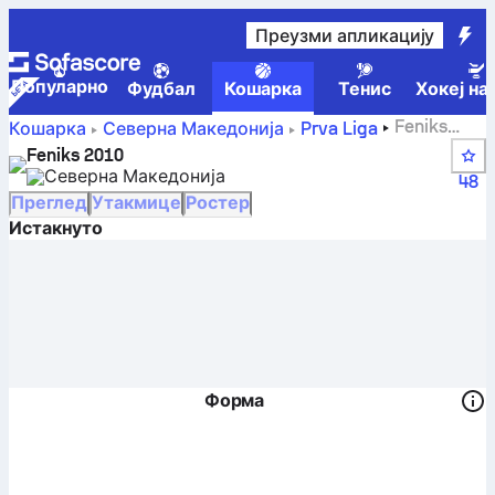
Преузми апликацију
Популарно
Фудбал
Кошарка
Тенис
Хокеј на
Feniks
Кошарка
Северна Македонија
Prva Liga
2010 – резултати, табела, распоред и играчи
Feniks 2010
Северна Македонија
48
Преглед
Утакмице
Ростер
Истакнуто
Форма