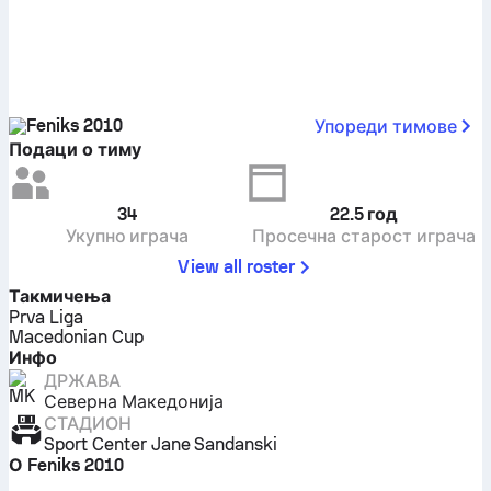
Feniks 2010
Упореди тимове
Подаци о тиму
34
22.5
год
Укупно играча
Просечна старост играча
View all roster
Такмичења
Prva Liga
Macedonian Cup
Инфо
ДРЖАВА
Северна Македонија
СТАДИОН
Sport Center Jane Sandanski
О Feniks 2010