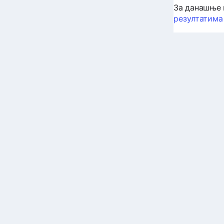
За данашње 
резултатима