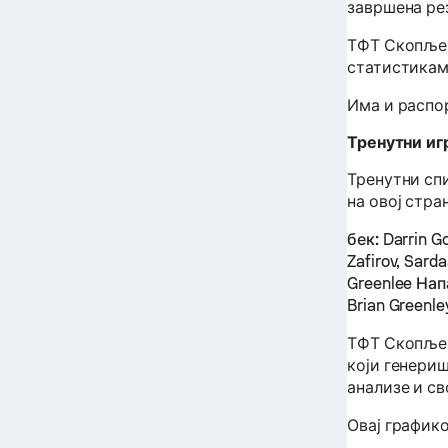
завршена рез
ТФТ Скопље 
статистикам
Има и распор
Тренутни иг
Тренутни сп
на овој стра
бек:
Darrin Go
Zafirov, Sard
Greenlee
Нап
Brian Greenle
ТФТ Скопље 
који генери
анализе и св
Овај график