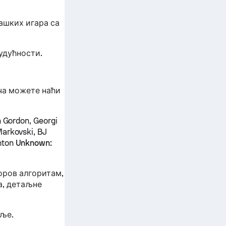
ашких игара са
удућности.
ча можете наћи
n Gordon, Georgi
Markovski, BJ
ghton
Unknown:
оров алгоритам,
а, детаљне
пље.