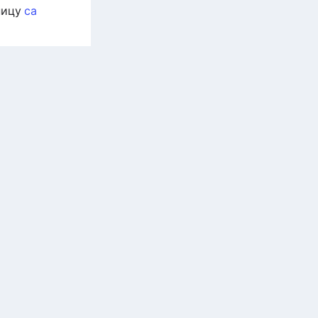
ницу
са