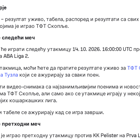
pje
– резултат уживо, табела, распоред и резултати са сви
којима је играо ТФТ Скопље.
 следећи меч
е играти следећу утакмицу 14. 10. 2026. 16:00:00 UTC п
 ABA Liga 2.
утакмица, моћи ћете да пратите резултате уживо за
ТФТ 
а Тузла
који се ажурирају за сваки поен.
ти видео-снимака са најзанимљивијим поенима и новос
а ТФТ Скопље, али само ако се утакмице играју у некој
ијих кошаркашких лига.
 табеле се ажурирају кад се игра заврши.
 претходни меч
е играо претходну утакмицу против KK Pelister на Prva Li