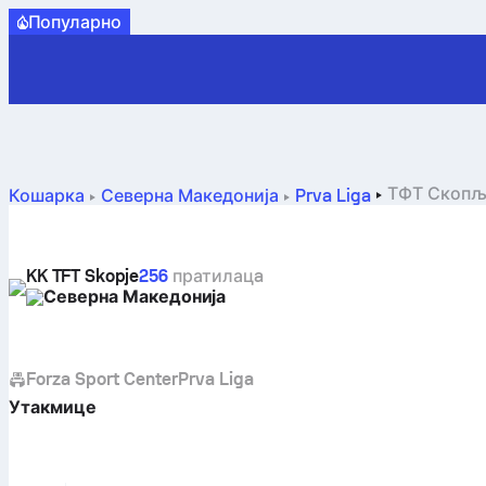
Популарно
ТФТ Скопље
Кошарка
Северна Македонија
Prva Liga
KK TFT Skopje
256
пратилацa
Северна Македонија
Forza Sport Center
Prva Liga
Утакмице