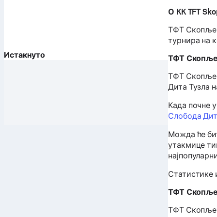
О KK TFT Sko
ТФТ Скопље 
турнира на 
Истакнуто
ТФТ Скопље
ТФТ Скопље ћ
Дита Тузла на
Када почне 
Слобода Дит
Можда ће би
утакмице тим
најпопуларн
Статистике и
ТФТ Скопље
ТФТ Скопље ј