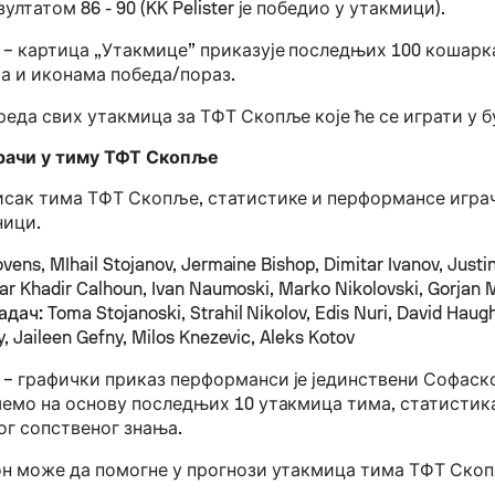
ултатом 86 - 90 (KK Pelister је победио у утакмици).
– картица „Утакмице” приказује последњих 100 кошарк
а и иконама победа/пораз.
еда свих утакмица за ТФТ Скопље које ће се играти у б
рачи у тиму ТФТ Скопље
исак тима ТФТ Скопље, статистике и перформансе игра
ници.
vens, MIhail Stojanov, Jermaine Bishop, Dimitar Ivanov, Justi
aar Khadir Calhoun, Ivan Naumoski, Marko Nikolovski, Gorjan 
адач:
Toma Stojanoski, Strahil Nikolov, Edis Nuri, David Hau
y, Jaileen Gefny, Milos Knezevic, Aleks Kotov
– графички приказ перформанси је јединствени Софаск
шемо на основу последњих 10 утакмица тима, статистик
ог сопственог знања.
он може да помогне у прогнози утакмица тима ТФТ Ско