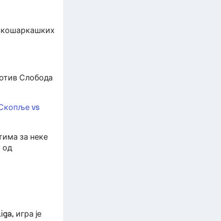
х кошаркашких
ротив Слобода
Скопље vs
тима за неке
 од
ga, игра је