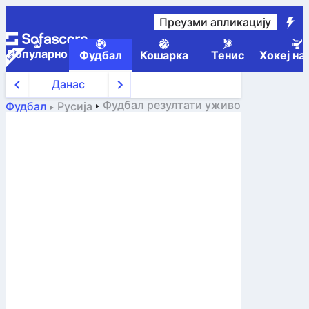
Преузми апликацију
Популарно
Фудбал
Кошарка
Тенис
Хокеј на
Данас
Фудбал
резултати уживо
Фудбал
Русија