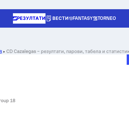
РЕЗУЛТАТИ
ВЕСТИ
FANTASY
TORNEO
CD Cazalegas – резултати, парови, табела и статисти
8
roup 18