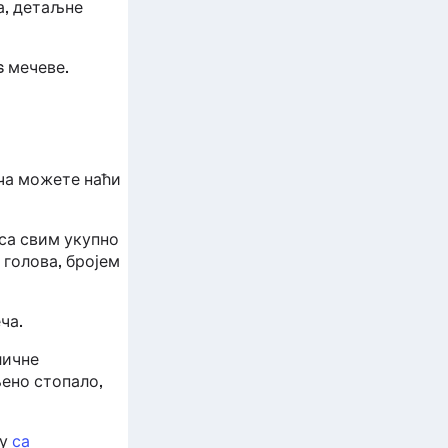
а, детаљне
 мечеве.
ача можете наћи
са свим укупно
голова, бројем
ча.
личне
ено стопало,
цу
са