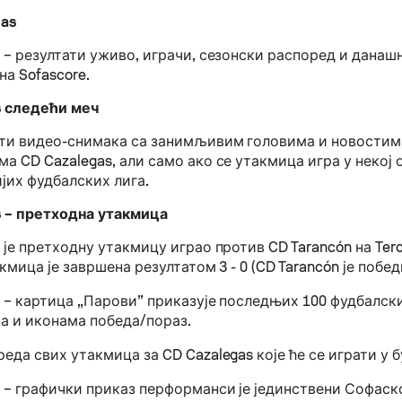
gas
 – резултати уживо, играчи, сезонски распоред и данаш
на Sofascore.
s следећи меч
ти видео-снимака са занимљивим головима и новостима
а CD Cazalegas, али само ако се утакмица игра у некој 
јих фудбалских лига.
s – претходна утакмица
 је претходну утакмицу играо против CD Tarancón на Terc
акмица је завршена резултатом 3 - 0 (CD Tarancón је побе
s – картица „Парови” приказује последњих 100 фудбалск
а и иконама победа/пораз.
еда свих утакмица за CD Cazalegas које ће се играти у 
s – графички приказ перформанси је јединствени Софаск