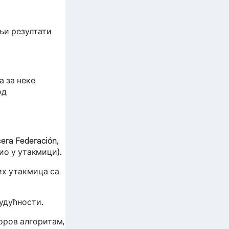
њи резултати
 за неке
од
era Federación,
дио у утакмици).
их утакмица са
будућности.
оров алгоритам,