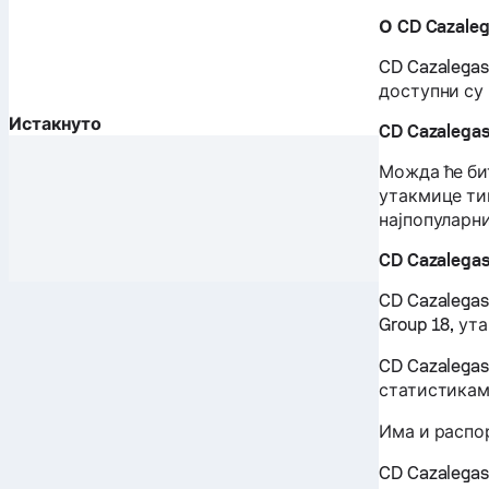
О CD Cazale
CD Cazalegas
доступни су 
Истакнуто
CD Cazalega
Можда ће би
утакмице тим
најпопуларни
CD Cazalega
CD Cazalegas
Group 18, ут
CD Cazalega
статистикам
Има и распор
CD Cazalega