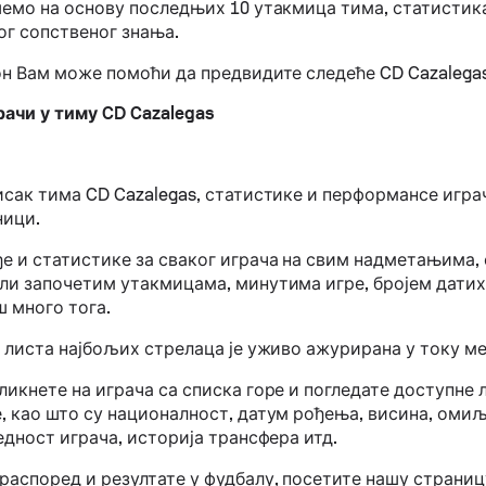
шемо на основу последњих 10 утакмица тима, статистик
ог сопственог знања.
он Вам може помоћи да предвидите следеће CD Cazalegas
рачи у тиму CD Cazalegas
исак тима CD Cazalegas, статистике и перформансе игр
ници.
е и статистике за сваког играча на свим надметањима, 
ли започетим утакмицама, минутима игре, бројем датих 
ш много тога.
 листа најбољих стрелаца је уживо ажурирана у току ме
икнете на играча са списка горе и погледате доступне 
, као што су националност, датум рођења, висина, омиљ
едност играча, историја трансфера итд.
распоред и резултате у фудбалу, посетите нашу страни