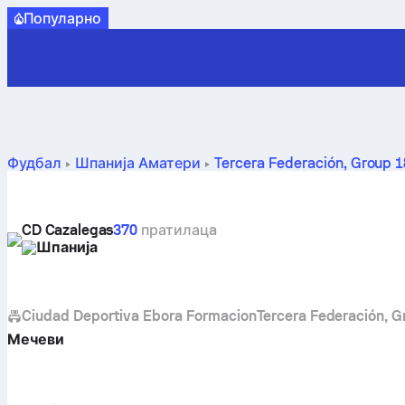
Популарно
Фудбал
Шпанија
Аматери
Tercera Federación, Group 1
CD Cazalegas
370
пратилацa
Шпанија
Ciudad Deportiva Ebora Formacion
Tercera Federación, G
Мечеви