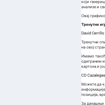
који генери
анализе и св
Овај график
Тренутни иг
David Cerrillo
Тренутни сп
на овој стра
Имамо такођ
одиграним и
картона и јо
CD Cazalegas
Можете да кл
информације
позиција, вр
За данашњи 