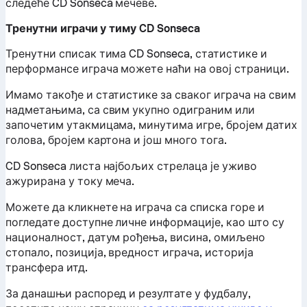
следеће CD Sonseca мечеве.
Тренутни играчи у тиму CD Sonseca
Тренутни списак тима CD Sonseca, статистике и
перформансе играча можете наћи на овој страници.
Имамо такође и статистике за сваког играча на свим
надметањима, са свим укупно одиграним или
започетим утакмицама, минутима игре, бројем датих
голова, бројем картона и још много тога.
CD Sonseca листа најбољих стрелаца је уживо
ажурирана у току меча.
Можете да кликнете на играча са списка горе и
погледате доступне личне информације, као што су
националност, датум рођења, висина, омиљено
стопало, позиција, вредност играча, историја
трансфера итд.
За данашњи распоред и резултате у фудбалу,