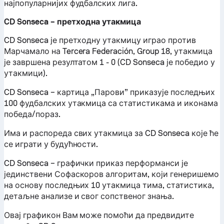
најпопуларнијих фудбалских лига.
CD Sonseca – претходна утакмица
CD Sonseca је претходну утакмицу играо против
Марчамало на Tercera Federación, Group 18, утакмица
је завршена резултатом 1 - 0 (CD Sonseca је победио у
утакмици).
CD Sonseca – картица „Парови” приказује последњих
100 фудбалских утакмица са статистикама и иконама
победа/пораз.
Има и распореда свих утакмица за CD Sonseca које ће
се играти у будућности.
CD Sonseca – графички приказ перформанси је
јединствени Софаскоров алгоритам, који генеришемо
на основу последњих 10 утакмица тима, статистика,
детаљне анализе и свог сопственог знања.
Овај графикон Вам може помоћи да предвидите