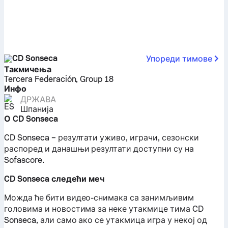
CD Sonseca
Упореди тимове
Такмичења
Tercera Federación, Group 18
Инфо
ДРЖАВА
Шпанија
О CD Sonseca
CD Sonseca – резултати уживо, играчи, сезонски
распоред и данашњи резултати доступни су на
Sofascore.
CD Sonseca следећи меч
Можда ће бити видео-снимака са занимљивим
головима и новостима за неке утакмице тима CD
Sonseca, али само ако се утакмица игра у некој од