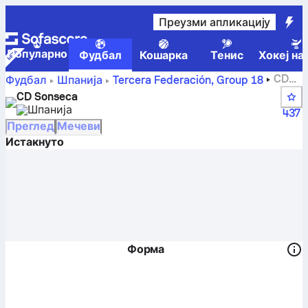
Преузми апликацију
Популарно
Фудбал
Кошарка
Тенис
Хокеј на
CD
Фудбал
Шпанија
Tercera Federación, Group 18
Sonseca – резултати, парови, табела и статистике
CD Sonseca
играча
Шпанија
437
Преглед
Мечеви
Истакнуто
Форма