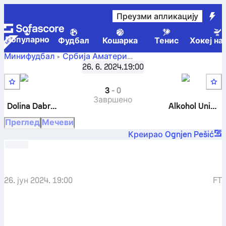
Преузми апликацију
Популарно
Фудбал
Кошарка
Тенис
Хокеј на
Минифудбал
Србија
Аматери
Dolina Dabrova
-
Alkohol
Beton Liga Čačak
,
5. коло
26. 6. 2024.
19:00
United
3
-
0
Завршено
Dolina Dabrova
Alkohol United
Преглед
Мечеви
Креирао Ognjen Pešić
26. јун 2024. 19:00
FT