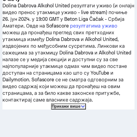
Dolina Dabrova
Alkohol United
резултати уживо (и онлајн
видео пренос утакмице уживо - live stream) почиње
26. јун 2024. у 19:00 GMT у Beton Liga Čačak - Србија
Аматери.
Овде на Sofascore
резултатима уживо
можеш да пронађеш преглед свих претходних
утакмица између
Dolina Dabrova
и
Alkohol United
,
издвојених по међусобним сусретима. Линкови ка
сажецима за утакмицу
Dolina Dabrova
и
Alkohol United
налазе се у медија секцији и доступни су за све
најпопуларније утакмице одмах чим видео постане
доступан на страницама као што су YouTube и
Dailymotion. Sofascore се не сматра одговорним за
видео садржај који можеш да пронађеш на овим
страницама, а за било какве законске притужбе,
контактирај саме власнике садржаја.
Прикажи више