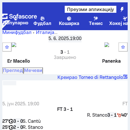
Преузми апликацију
Популарно
Фудбал
Кошарка
Тенис
Хокеј на
Минифудбал
Италија
Er Clab
-
Torneo di Rettangolo, Gironi 2025
5. 6. 2025.
19:00
,
2. коло
Panenka
3
-
1
Завршено
Er Macello
Panenka
Преглед
Мечеви
Креирао Torneo di Rettangolo
5. јун 2025. 19:00
FT
FT
3 - 1
R. Stanco
40'
3 - 1
27'
S. Cantù
3 - 0
25'
R. Stanco
2 - 0