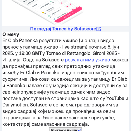
Погледај Torneo by Sofascore
О мечу
Er Clab
Panenka
резултати уживо (и онлајн видео
пренос утакмице уживо - live stream) почиње 5. јун
2025. у 19:00 GMT у Torneo di Rettangolo, Gironi 2025 -
Италија.
Овде на Sofascore
резултатима уживо
можеш
да пронађеш преглед свих претходних утакмица
између
Er Clab
и
Panenka
, издвојених по међусобним
сусретима. Линкови ка сажецима за утакмицу
Er Clab
и
Panenka
налазе се у медија секцији и доступни су за
све најпопуларније утакмице одмах чим видео
постане доступан на страницама као што су YouTube и
Dailymotion. Sofascore се не сматра одговорним за
видео садржај који можеш да пронађеш на овим
страницама, а за било какве законске притужбе,
контактирај саме власнике садржаја.
Прикажи више