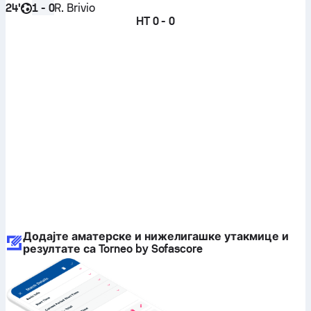
24'
R. Brivio
1 - 0
HT
0 - 0
Додајте аматерске и нижелигашке утакмице и
резултате са Torneo by Sofascore