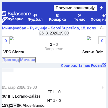
Преузми апликацију
Популарно
Фудбал
Кошарка
Тенис
Хокеј на
AS
Минифудбал
Румунија
Sepsi Superliga
,
18. коло
VPG Sfantul Gheorghe
-
FC Screw-Bolt
25. 3. 2026.
19:00
1
-
0
Завршено
VPG Sfantul Gheorghe
Screw-Bolt
Преглед
Мечеви
Креирао Tamás Kocsis
25. мар 2026. 19:00
FT
FT
1 - 0
36'
T. Loránd-Balázs
HT
1 - 0
12'
P. Ákos-Nándor
1 - 0