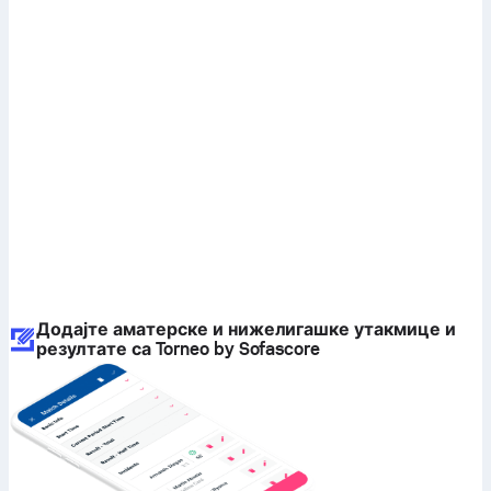
Додајте аматерске и нижелигашке утакмице и
резултате са Torneo by Sofascore