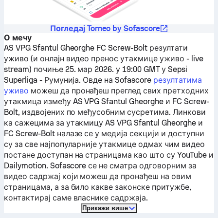
Погледај Torneo by Sofascore
О мечу
AS VPG Sfantul Gheorghe
FC Screw-Bolt
резултати
уживо (и онлајн видео пренос утакмице уживо - live
stream) почиње 25. мар 2026. у 19:00 GMT у Sepsi
Superliga - Румунија.
Овде на Sofascore
резултатима
уживо
можеш да пронађеш преглед свих претходних
утакмица између
AS VPG Sfantul Gheorghe
и
FC Screw-
Bolt
, издвојених по међусобним сусретима. Линкови
ка сажецима за утакмицу
AS VPG Sfantul Gheorghe
и
FC Screw-Bolt
налазе се у медија секцији и доступни
су за све најпопуларније утакмице одмах чим видео
постане доступан на страницама као што су YouTube и
Dailymotion. Sofascore се не сматра одговорним за
видео садржај који можеш да пронађеш на овим
страницама, а за било какве законске притужбе,
контактирај саме власнике садржаја.
Прикажи више