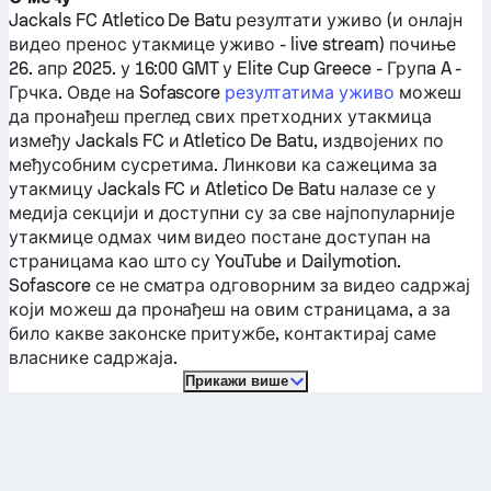
Jackals FC
Atletico De Batu
резултати уживо (и онлајн
видео пренос утакмице уживо - live stream) почиње
26. апр 2025. у 16:00 GMT у Elite Cup Greece - Групa A -
Грчка.
Овде на Sofascore
резултатима уживо
можеш
да пронађеш преглед свих претходних утакмица
између
Jackals FC
и
Atletico De Batu
, издвојених по
међусобним сусретима. Линкови ка сажецима за
утакмицу
Jackals FC
и
Atletico De Batu
налазе се у
медија секцији и доступни су за све најпопуларније
утакмице одмах чим видео постане доступан на
страницама као што су YouTube и Dailymotion.
Sofascore се не сматра одговорним за видео садржај
који можеш да пронађеш на овим страницама, а за
било какве законске притужбе, контактирај саме
власнике садржаја.
Прикажи више