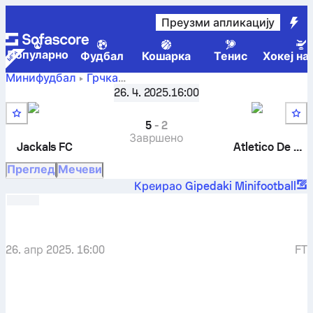
Преузми апликацију
Популарно
Фудбал
Кошарка
Тенис
Хокеј на
Минифудбал
Грчка
Jackals FC
-
Elite Cup Greece - Групa A
26. 4. 2025.
,
3. коло
16:00
Atletico De Batu
5
-
2
Завршено
Jackals FC
Atletico De Batu
Преглед
Мечеви
Креирао Gipedaki Minifootball
26. апр 2025. 16:00
FT