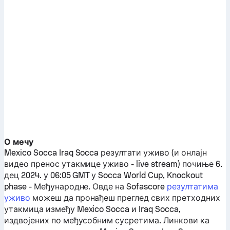
О мечу
Mexico Socca
Iraq Socca
резултати уживо (и онлајн
видео пренос утакмице уживо - live stream) почиње 6.
дец 2024. у 06:05 GMT у Socca World Cup, Knockout
phase - Међународне.
Овде на Sofascore
резултатима
уживо
можеш да пронађеш преглед свих претходних
утакмица између
Mexico Socca
и
Iraq Socca
,
издвојених по међусобним сусретима. Линкови ка