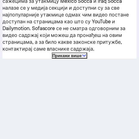
сажецима за утакмицу
Mexico Socca
и
Iraq Socca
налазе се у медија секцији и доступни су за све
најпопуларније утакмице одмах чим видео постане
доступан на страницама као што су YouTube и
Dailymotion. Sofascore се не сматра одговорним за
видео садржај који можеш да пронађеш на овим
страницама, а за било какве законске притужбе,
контактирај саме власнике садржаја.
Прикажи више