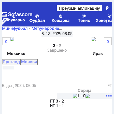
Преузми апликацију
Популарно
Фудбал
Кошарка
Тенис
Хокеј на
Минифудбал
Међународне
Socca World Cup, Knockout phase
,
Коло најбољих 16
6. 12. 2024.
06:05
Mexico Socca
-
Iraq Socca
3
-
2
Завршено
Мексико
Ирак
Преглед
Мечеви
6. дец 2024. 06:05
FT
Серија
1
-
0
FT
3 - 2
HT
1 - 1