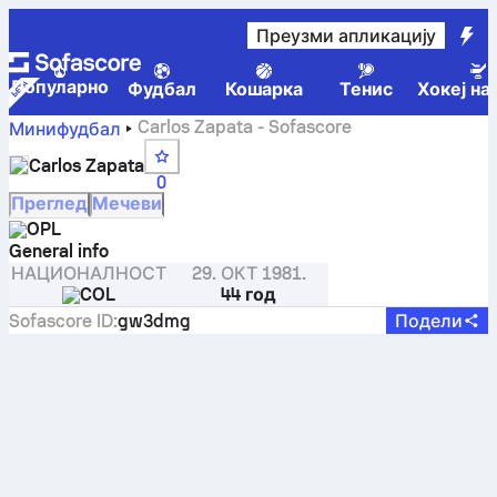
Преузми апликацију
Популарно
Фудбал
Кошарка
Тенис
Хокеј на
Carlos Zapata - Sofascore
Минифудбал
Carlos Zapata
0
Преглед
Мечеви
OPL
General info
НАЦИОНАЛНОСТ
29. ОКТ 1981.
COL
44 год
Sofascore ID
:
gw3dmg
Подели