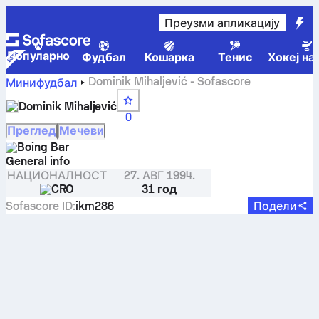
Преузми апликацију
Популарно
Фудбал
Кошарка
Тенис
Хокеј на
Dominik Mihaljević - Sofascore
Минифудбал
Dominik Mihaljević
0
Преглед
Мечеви
Boing Bar
General info
НАЦИОНАЛНОСТ
27. АВГ 1994.
CRO
31 год
Sofascore ID
:
ikm286
Подели