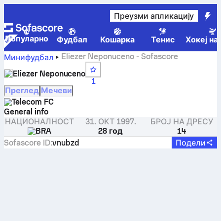
Преузми апликацију
Популарно
Фудбал
Кошарка
Тенис
Хокеј на
Eliezer Neponuceno - Sofascore
Минифудбал
Eliezer Neponuceno
1
Преглед
Мечеви
Telecom FC
General info
НАЦИОНАЛНОСТ
31. ОКТ 1997.
БРОЈ НА ДРЕСУ
BRA
28 год
14
Sofascore ID
:
vnubzd
Подели