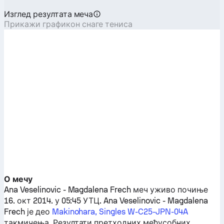
Изглед резултата меча
Прикажи графикон снаге тениса
О мечу
Ana Veselinovic
-
Magdalena Frech
меч уживо почиње
16. окт 2014. у 05:45 УТЦ.
Ana Veselinovic
-
Magdalena
Frech
је део
Makinohara, Singles W-C25-JPN-04A
такмичења. Резултати претходних међусобних