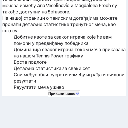
мечева између
Ana Veselinovic
и
Magdalena Frech
су
такође доступни на Sofascore.
На нашој страници о тениским догађајима можете
пронаћи детаљне статистике тренутног меча, као
што су:
Добитне квоте за сваког играча које ће вам
помоћи у предвиђању победника
Доминација сваког играча током меча приказана
на нашем Tennis Power графику
Врста подлоге
Детаљна статистика за сваки сет
Сви међусобни сусрети између играђа и њихови
резултати
Реуултати меча уживо
Прикажи више