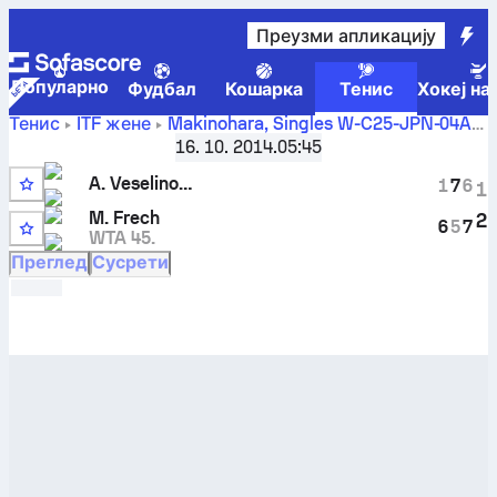
Преузми апликацију
Популарно
Фудбал
Кошарка
Тенис
Хокеј на
Тенис
ITF жене
Makinohara, Singles W-C25-JPN-04A
Ana Veselinovic
-
Magdalena Frech
резултати уживо и
16. 10. 2014.
05:45
резултати међусобних сусрета
A. Veselinovic
1
7
6
1
M. Frech
2
6
5
7
WTA 45.
Преглед
Сусрети