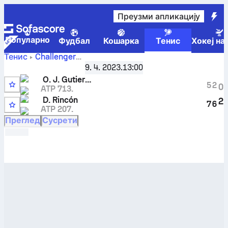
Преузми апликацију
Популарно
Фудбал
Кошарка
Тенис
Хокеј на
Тенис
Challenger
Madrid, Spain, Qualifying
,
Квалификације, 1. коло
9. 4. 2023.
13:00
Oscar Jose Gutierrez
-
Daniel Rincon
резултати уживо и
O. J. Gutierrez
резултати међусобних сусрета
5
2
0
ATP 713.
A
D. Rincón
2
7
6
ATP 207.
7
Преглед
Сусрети