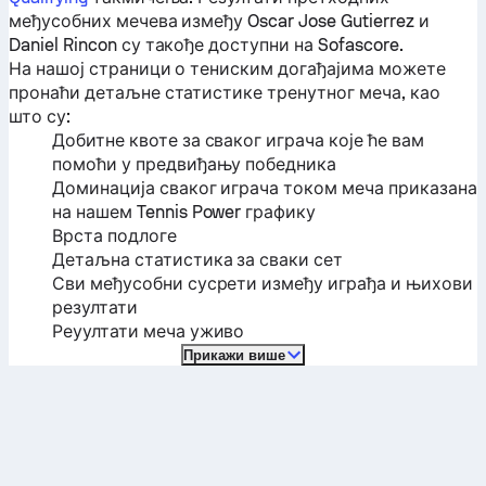
међусобних мечева између
Oscar Jose Gutierrez
и
Daniel Rincon
су такође доступни на Sofascore.
На нашој страници о тениским догађајима можете
пронаћи детаљне статистике тренутног меча, као
што су:
Добитне квоте за сваког играча које ће вам
помоћи у предвиђању победника
Доминација сваког играча током меча приказана
на нашем Tennis Power графику
Врста подлоге
Детаљна статистика за сваки сет
Сви међусобни сусрети између играђа и њихови
резултати
Реуултати меча уживо
Прикажи више