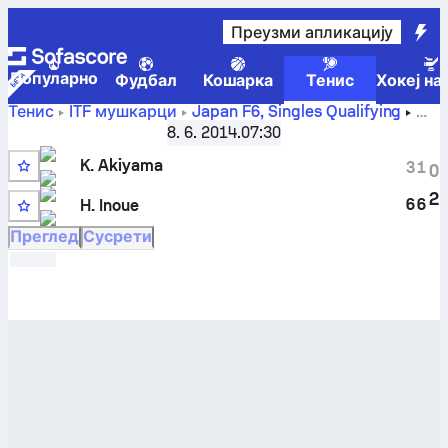
Преузми апликацију
Популарно
Фудбал
Кошарка
Тенис
Хокеј на
Тенис
ITF мушкарци
Japan F6, Singles Qualifying
Kazuhiro Akiyama
-
Haru Inoue
резултати уживо и
8. 6. 2014.
07:30
резултати међусобних сусрета
K. Akiyama
3
1
0
2
6
6
H. Inoue
Преглед
Сусрети