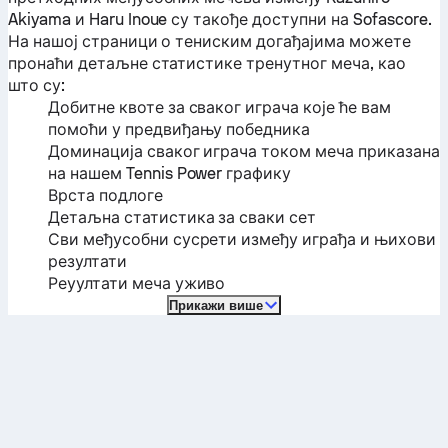
Akiyama
и
Haru Inoue
су такође доступни на Sofascore.
На нашој страници о тениским догађајима можете
пронаћи детаљне статистике тренутног меча, као
што су:
Добитне квоте за сваког играча које ће вам
помоћи у предвиђању победника
Доминација сваког играча током меча приказана
на нашем Tennis Power графику
Врста подлоге
Детаљна статистика за сваки сет
Сви међусобни сусрети између играђа и њихови
резултати
Реуултати меча уживо
Прикажи више