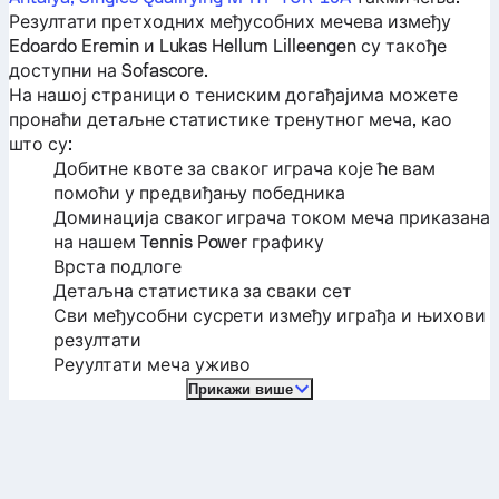
Резултати претходних међусобних мечева између
Edoardo Eremin
и
Lukas Hellum Lilleengen
су такође
доступни на Sofascore.
На нашој страници о тениским догађајима можете
пронаћи детаљне статистике тренутног меча, као
што су:
Добитне квоте за сваког играча које ће вам
помоћи у предвиђању победника
Доминација сваког играча током меча приказана
на нашем Tennis Power графику
Врста подлоге
Детаљна статистика за сваки сет
Сви међусобни сусрети између играђа и њихови
резултати
Реуултати меча уживо
Прикажи више