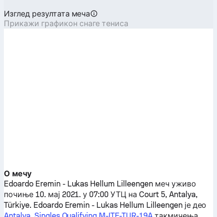
Изглед резултата меча
Прикажи графикон снаге тениса
О мечу
Edoardo Eremin
-
Lukas Hellum Lilleengen
меч уживо
почиње 10. мај 2021. у 07:00 УТЦ на Court 5, Antalya,
Türkiye.
Edoardo Eremin
-
Lukas Hellum Lilleengen
је део
Antalya, Singles Qualifying M-ITF-TUR-19A
такмичења.