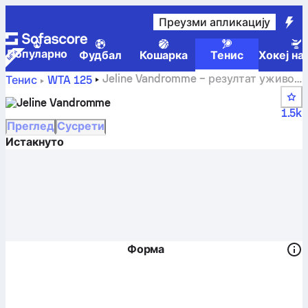
Преузми апликацију
Популарно
Фудбал
Кошарка
Тенис
Хокеј на
Jeline Vandromme – резултат уживо,
Тенис
WTA 125
распоред и резултати
Jeline Vandromme
1.5k
Преглед
Сусрети
Истакнуто
Форма