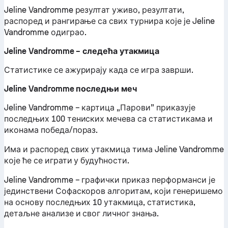
Jeline Vandromme резултат уживо, резултати,
распоред и рангирање са свих турнира које је Jeline
Vandromme одиграо.
Jeline Vandromme – следећа утакмица
Статистике се ажурирају када се игра заврши.
Jeline Vandromme последњи меч
Jeline Vandromme – картица „Парови” приказује
последњих 100 тениских мечева са статистикама и
иконама победа/пораз.
Има и распоред свих утакмица тима Jeline Vandromme
које ће се играти у будућности.
Jeline Vandromme – графички приказ перформанси је
јединствени Софаскоров алгоритам, који генеришемо
на основу последњих 10 утакмица, статистика,
детаљне анализе и свог личног знања.