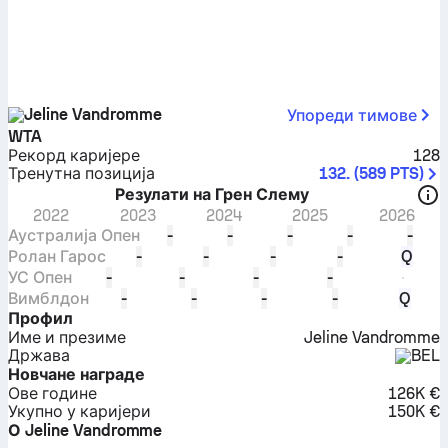
Jeline Vandromme
Упореди тимове
WTA
Рекорд каријере
128
Тренутна позиција
132.
(
589
PTS
)
Резулати на Грен Слему
2022
2023
2024
2025
2026
Аустралија Опен
-
-
-
-
-
Ролан Гарос
-
-
-
-
Q
УС Опен
-
-
-
-
Вимблдон
-
-
-
-
Q
Профил
Име и презиме
Jeline Vandromme
Држава
BEL
Новчане награде
Ове године
126K €
Укупно у каријери
150K €
О Jeline Vandromme