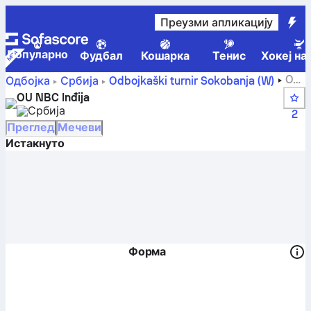
Преузми апликацију
Популарно
Фудбал
Кошарка
Тенис
Хокеј на
OU
Одбојка
Србија
Odbojkaški turnir Sokobanja (W)
NBC Inđija – резултат уживо, распоред, утакмице и
OU NBC Inđija
табела
Србија
2
Преглед
Мечеви
Истакнуто
Форма