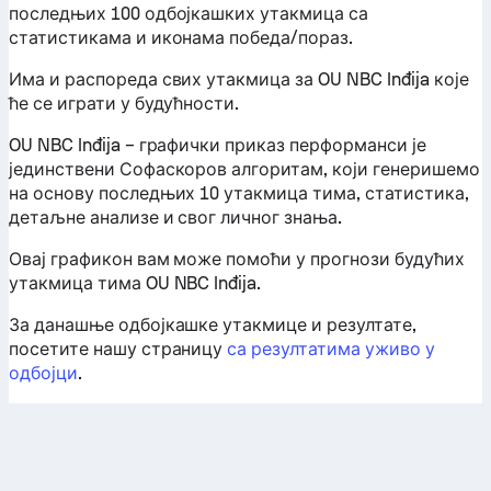
последњих 100 одбојкашких утакмица са
статистикама и иконама победа/пораз.
Има и распореда свих утакмица за OU NBC Inđija које
ће се играти у будућности.
OU NBC Inđija – графички приказ перформанси је
јединствени Софаскоров алгоритам, који генеришемо
на основу последњих 10 утакмица тима, статистика,
детаљне анализе и свог личног знања.
Овај графикон вам може помоћи у прогнози будућих
утакмица тима OU NBC Inđija.
За данашње одбојкашке утакмице и резултате,
посетите нашу страницу
са резултатима уживо у
одбојци
.