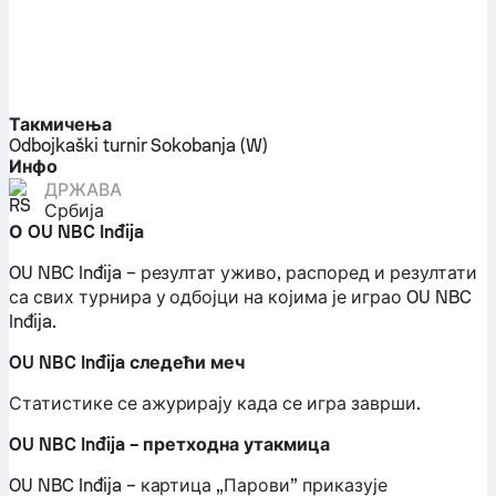
Такмичења
Odbojkaški turnir Sokobanja (W)
Инфо
ДРЖАВА
Србија
О OU NBC Inđija
OU NBC Inđija – резултат уживо, распоред и резултати
са свих турнира у одбојци на којима је играо OU NBC
Inđija.
OU NBC Inđija следећи меч
Статистике се ажурирају када се игра заврши.
OU NBC Inđija – претходна утакмица
OU NBC Inđija – картица „Парови” приказује