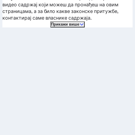
видео садржај који можеш да пронађеш на овим
страницама, а за било какве законске притужбе,
контактирај саме власнике садржаја.
Прикажи више