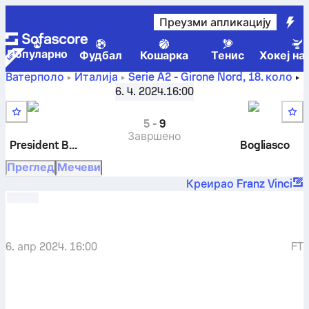
Преузми апликацију
Популарно
Фудбал
Кошарка
Тенис
Хокеј на
Ватерполо
Италија
Serie A2 - Girone Nord
,
18. коло
President Bologna
-
RN Bogliasco
6. 4. 2024.
16:00
5
-
9
Завршено
President Bologna
Bogliasco
Преглед
Мечеви
Креирао Franz Vinci
6. апр 2024. 16:00
FT