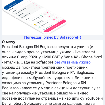
Погледај Torneo by Sofascore
О мечу
President Bologna
RN Bogliasco
резултати уживо (и
онлајн видео пренос утакмице уживо - live stream)
почиње 6. апр 2024. у 16:00 GMT у Serie A2 - Girone Nord
- Италија.
Овде на Sofascore
резултатима уживо
можеш да пронађеш преглед свих претходних
утакмица између
President Bologna
и
RN Bogliasco
,
издвојених по међусобним сусретима. Линкови ка
сажецима за утакмицу
President Bologna
и
RN
Bogliasco
налазе се у медија секцији и доступни су за
све најпопуларније утакмице одмах чим видео
постане доступан на страницама као што су YouTube и
Dailymotion. Sofascore се не сматра одговорним за