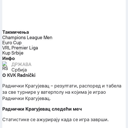
Такмичења
Champions League Men
Euro Cup
VRL Premier Liga
Kup Srbije
Инфо
ДРЖАВА
Србија
О KVK Radnički
Раднички Крагујевац – резултати, распоред и табела
за све турнире у ватерполу на којима је играо
Раднички Крагујевац.
Раднички Крагујевац следећи меч
Статистике се ажурирају када се игра заврши.