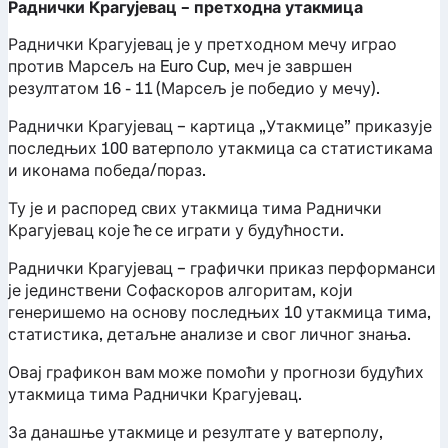
Раднички Крагујевац – претходна утакмица
Раднички Крагујевац је у претходном мечу играо
против Марсељ на Euro Cup, меч је завршен
резултатом 16 - 11 (Марсељ је победио у мечу).
Раднички Крагујевац – картица „Утакмице” приказује
последњих 100 ватерполо утакмица са статистикама
и иконама победа/пораз.
Ту је и распоред свих утакмица тима Раднички
Крагујевац које ће се играти у будућности.
Раднички Крагујевац – графички приказ перформанси
је јединствени Софаскоров алгоритам, који
генеришемо на основу последњих 10 утакмица тима,
статистика, детаљне анализе и свог личног знања.
Овај графикон вам може помоћи у прогнози будућих
утакмица тима Раднички Крагујевац.
За данашње утакмице и резултате у ватерполу,