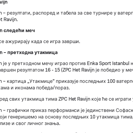
vijn
jn – резултати, распоред и табела за све турнире у ватерп
 Ravijn.
jn следећи меч
се ажурирају када се игра заврши.
jn – претходна утакмица
jn је у претходном мечу играо против Enka Sport Istanbul н
авршен резултатом 16 - 15 (ZPC Het Ravijn је победио у меч
jn – картица „Утакмице” приказује последњих 100 ватер
кама и иконама победа/пораз.
оред свих утакмица тима ZPC Het Ravijn које ће се играти
jn – графички приказ перформанси је јединствени Софас
који генеришемо на основу последњих 10 утакмица тима,
лизе и свог личног знања.