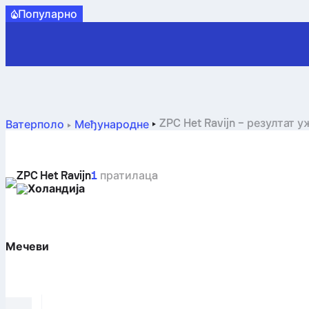
Популарно
ZPC Het Ravijn – резултат 
Ватерполо
Међународне
ZPC Het Ravijn
1
пратилацa
Холандија
Мечеви