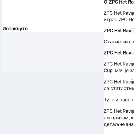
О ZPC Het Ra
ZPC Het Ravi
играо ZPC Het
Истакнуто
ZPC Het Ravi
Статистике 
ZPC Het Ravi
ZPC Het Ravi
Cup, меч је з
ZPC Het Ravi
са статисти
Ту је и расп
ZPC Het Ravi
алгоритам, 
детаљне ана