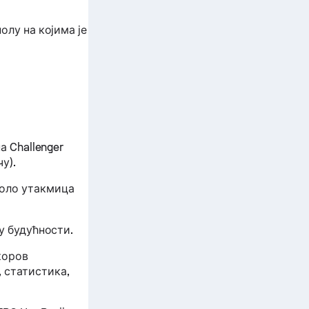
олу на којима је
а Challenger
у).
поло утакмица
 у будућности.
коров
 статистика,