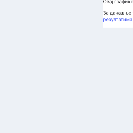
Овај графико
За данашње 
резултатима