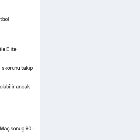
tbol
le Elite
ı skorunu takip
olabilir ancak
 Maç sonuç 90 -