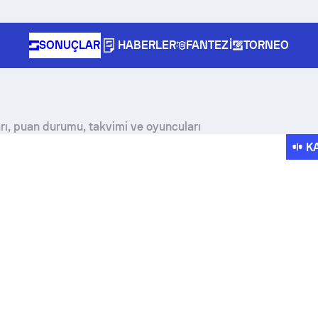
SONUÇLAR
HABERLER
FANTEZI
TORNEO
rı, puan durumu, takvimi ve oyuncuları
K