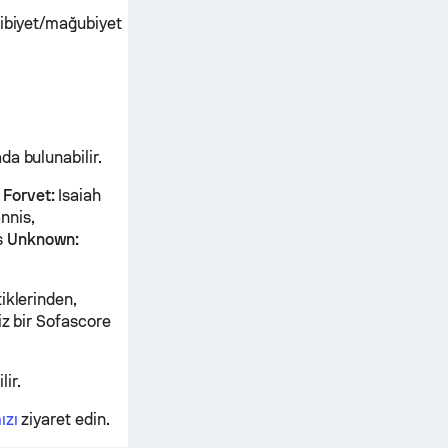
libiyet/mağubiyet
a bulunabilir.
s
Forvet:
Isaiah
nnis,
s
Unknown:
iklerinden,
iz bir Sofascore
ir.
ızı
ziyaret edin.