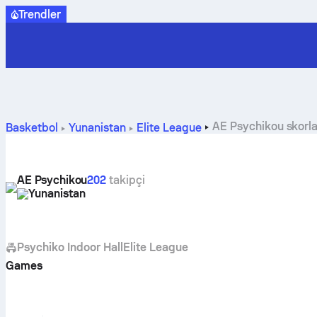
Trendler
AE Psychikou skorla
Basketbol
Yunanistan
Elite League
AE Psychikou
202
takipçi
Yunanistan
Psychiko Indoor Hall
Elite League
Games