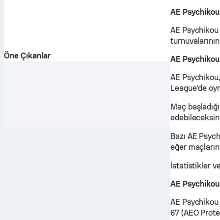
AE Psychikou
AE Psychikou 
turnuvalarının
Öne Çıkanlar
AE Psychikou
AE Psychikou, 
League'de oy
Maç başladığ
edebileceksin
Bazı AE Psychi
eğer maçlarını
İstatistikler
AE Psychikou
AE Psychikou 
67 (AEO Prote