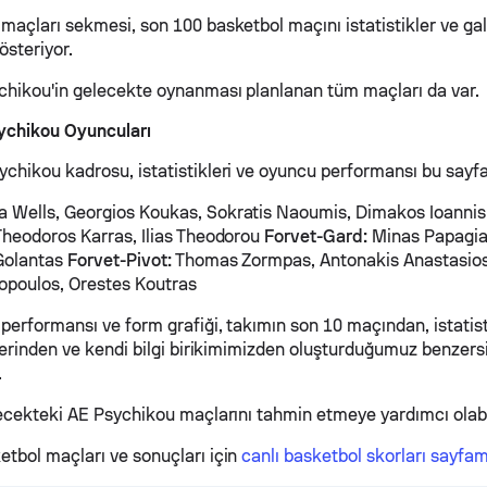
maçları sekmesi, son 100 basketbol maçını istatistikler ve ga
österiyor.
chikou'in gelecekte oynanması planlanan tüm maçları da var.
ychikou Oyuncuları
chikou kadrosu, istatistikleri ve oyuncu performansı bu sayfad
 Wells, Georgios Koukas, Sokratis Naoumis, Dimakos Ioanni
Theodoros Karras, Ilias Theodorou
Forvet-Gard:
Minas Papagia
Golantas
Forvet-Pivot:
Thomas Zormpas, Antonakis Anastasio
opoulos, Orestes Koutras
performansı ve form grafiği, takımın son 10 maçından, istatist
zlerinden ve kendi bilgi birikimimizden oluşturduğumuz benzers
.
lecekteki AE Psychikou maçlarını tahmin etmeye yardımcı olabil
tbol maçları ve sonuçları için
canlı basketbol skorları sayfam