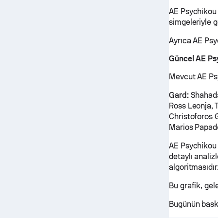
AE Psychikou 
simgeleriyle g
Ayrıca AE Psy
Güncel AE Ps
Mevcut AE Psy
Gard:
Shahada
Ross Leonja, 
Christoforos 
Marios Papad
AE Psychikou 
detaylı anali
algoritmasıdır
Bu grafik, ge
Bugünün baske