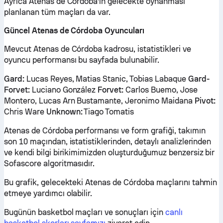
Ayrıca Atenas de Córdoba'in gelecekte oynanması
planlanan tüm maçları da var.
Güncel Atenas de Córdoba Oyuncuları
Mevcut Atenas de Córdoba kadrosu, istatistikleri ve
oyuncu performansı bu sayfada bulunabilir.
Gard:
Lucas Reyes, Matias Stanic, Tobias Labaque
Gard-
Forvet:
Luciano González
Forvet:
Carlos Buemo, Jose
Montero, Lucas Arn Bustamante, Jeronimo Maidana
Pivot:
Chris Ware
Unknown:
Tiago Tomatis
Atenas de Córdoba performansı ve form grafiği, takımın
son 10 maçından, istatistiklerinden, detaylı analizlerinden
ve kendi bilgi birikimimizden oluşturduğumuz benzersiz bir
Sofascore algoritmasıdır.
Bu grafik, gelecekteki Atenas de Córdoba maçlarını tahmin
etmeye yardımcı olabilir.
Bugünün basketbol maçları ve sonuçları için
canlı