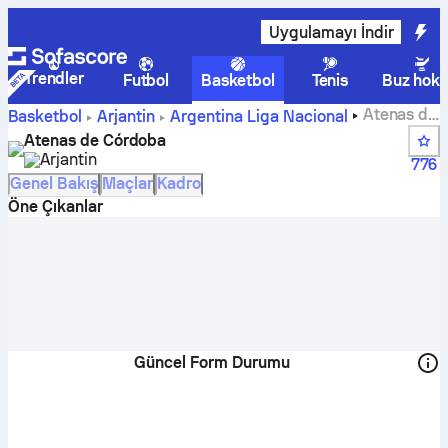
Uygulamayı İndir
Trendler
Futbol
Basketbol
Tenis
Buz hoke
Atenas de
Basketbol
Arjantin
Argentina Liga Nacional
Córdoba skorları, puan durumu, takvimi ve oyuncuları
Atenas de Córdoba
Arjantin
776
Genel Bakış
Maçlar
Kadro
Öne Çıkanlar
Güncel Form Durumu