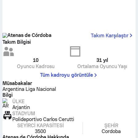
Atenas de Córdoba
Takım Karşılaştır
Takım Bilgisi
10
31
yıl
Oyuncu Kadrosu
Ortalama Oyuncu Yaşı
Tüm kadroyu görüntüle
Müsabakalar
Argentina Liga Nacional
Bilgi
ÜLKE
Arjantin
STADYUM
Polideportivo Carlos Cerutti
SEYIRCI KAPASITESI
ŞEHIR
3500
Cordoba
Atenas de Córdoba Hakkında