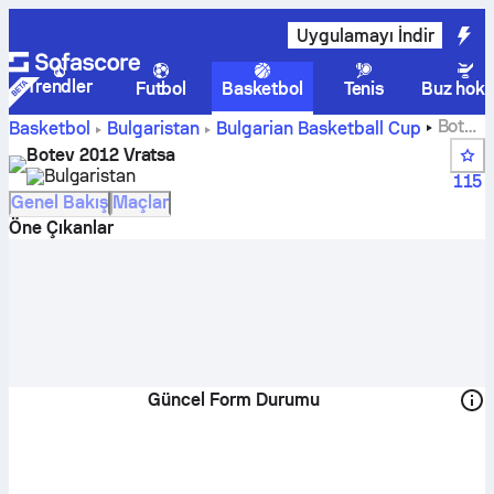
Uygulamayı İndir
Trendler
Futbol
Basketbol
Tenis
Buz hoke
Botev
Basketbol
Bulgaristan
Bulgarian Basketball Cup
2012 Vratsa skorları, puan durumu, takvimi ve oyuncuları
Botev 2012 Vratsa
Bulgaristan
115
Genel Bakış
Maçlar
Öne Çıkanlar
Güncel Form Durumu