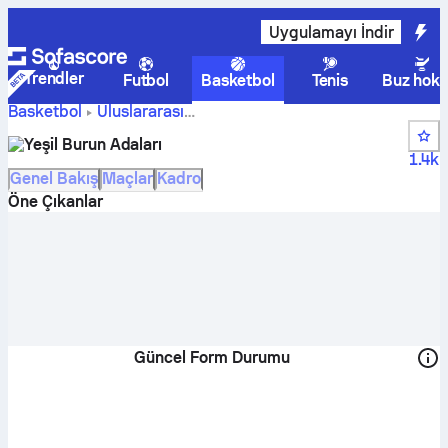
Uygulamayı İndir
Trendler
Futbol
Basketbol
Tenis
Buz hoke
Basketbol
Uluslararası
Kape Verde
FIBA World Cup Qualification, Africa
Yeşil Burun Adaları
skorları, puan durumu, takvimi ve oyuncuları
1.4k
Genel Bakış
Maçlar
Kadro
Öne Çıkanlar
Güncel Form Durumu