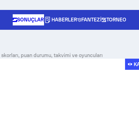
SONUÇLAR
HABERLER
FANTEZI
TORNEO
skorları, puan durumu, takvimi ve oyuncuları
K