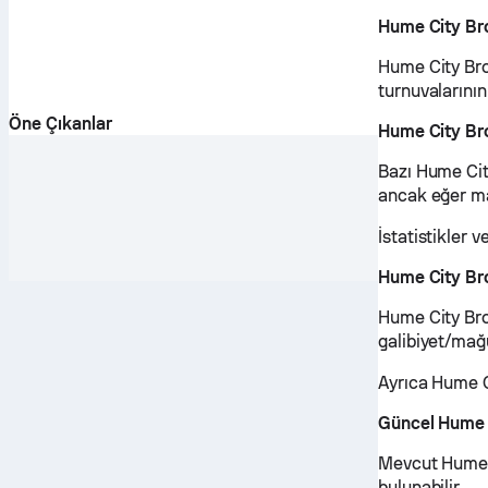
Hume City Br
Hume City Bro
turnuvalarının
Öne Çıkanlar
Hume City Br
Bazı Hume City
ancak eğer ma
İstatistikler
Hume City Br
Hume City Bro
galibiyet/mağu
Ayrıca Hume C
Güncel Hume 
Mevcut Hume C
bulunabilir.