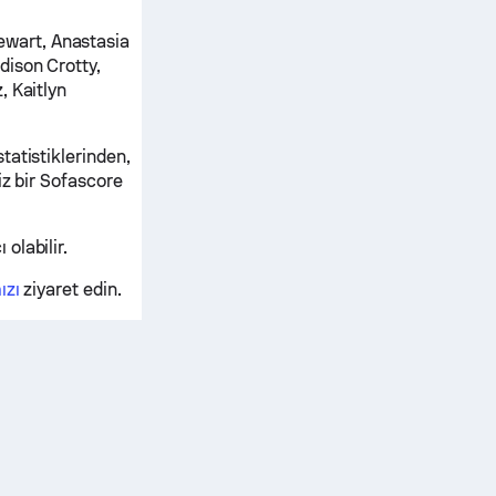
wart, Anastasia
dison Crotty,
, Kaitlyn
tatistiklerinden,
iz bir Sofascore
olabilir.
ızı
ziyaret edin.