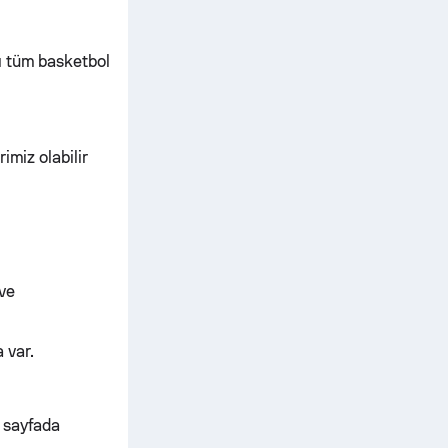
ı tüm basketbol
imiz olabilir
ve
 var.
u sayfada