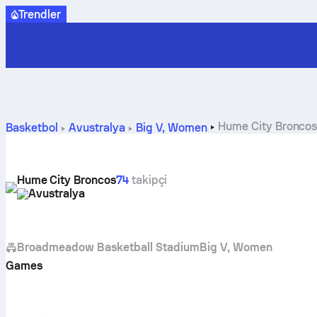
Trendler
Hume City Broncos 
Basketbol
Avustralya
Big V, Women
Hume City Broncos
74
takipçi
Avustralya
Broadmeadow Basketball Stadium
Big V, Women
Games