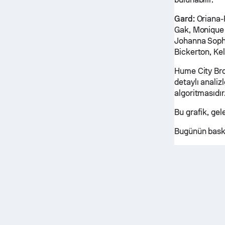
Gard:
Oriana-
Gak, Monique 
Johanna Soph
Bickerton, Ke
Hume City Bro
detaylı anali
algoritmasıdır
Bu grafik, ge
Bugünün baske