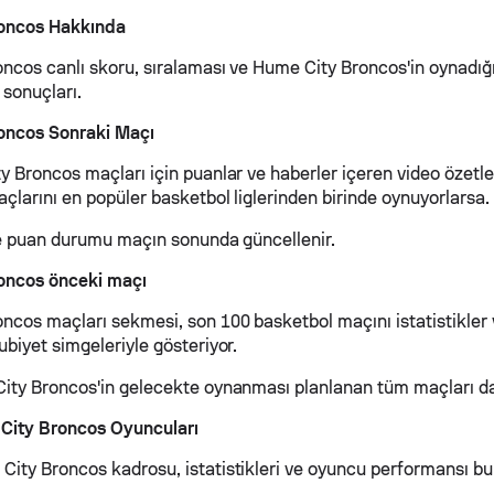
oncos Hakkında
ncos canlı skoru, sıralaması ve Hume City Broncos'in oynadığ
 sonuçları.
oncos Sonraki Maçı
 Broncos maçları için puanlar ve haberler içeren video özetler
çlarını en popüler basketbol liglerinden birinde oynuyorlarsa.
 ve puan durumu maçın sonunda güncellenir.
oncos önceki maçı
ncos maçları sekmesi, son 100 basketbol maçını istatistikler 
biyet simgeleriyle gösteriyor.
ity Broncos'in gelecekte oynanması planlanan tüm maçları da
City Broncos Oyuncuları
ity Broncos kadrosu, istatistikleri ve oyuncu performansı b