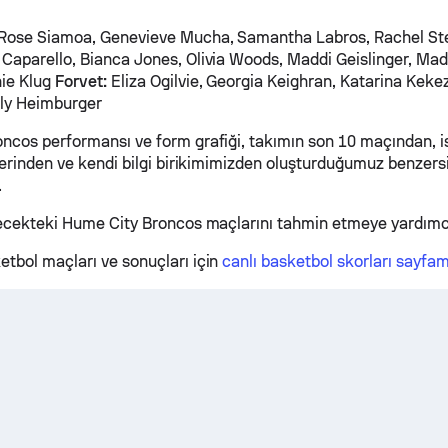
Rose Siamoa, Genevieve Mucha, Samantha Labros, Rachel Ste
Caparello, Bianca Jones, Olivia Woods, Maddi Geislinger, Mad
ie Klug
Forvet:
Eliza Ogilvie, Georgia Keighran, Katarina Kekez
lly Heimburger
ncos performansı ve form grafiği, takımın son 10 maçından, is
zlerinden ve kendi bilgi birikimimizden oluşturduğumuz benzers
.
lecekteki Hume City Broncos maçlarını tahmin etmeye yardımcı 
tbol maçları ve sonuçları için
canlı basketbol skorları sayfam