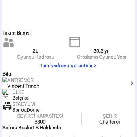
Takım Bilgisi
21
20.2
yıl
Oyuncu Kadrosu
Ortalama Oyuncu Yaşı
Tüm kadroyu görüntüle
Bilgi
ANTRENÖR
Vincent Trinon
ÜLKE
Belçika
STADYUM
SpirouDome
SEYIRCI KAPASITESI
ŞEHIR
6300
Charleroi
Spirou Basket B Hakkında