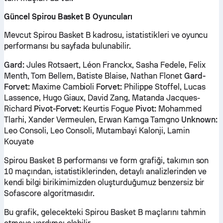
Güncel Spirou Basket B Oyuncuları
Mevcut Spirou Basket B kadrosu, istatistikleri ve oyuncu
performansı bu sayfada bulunabilir.
Gard:
Jules Rotsaert, Léon Franckx, Sasha Fedele, Felix
Menth, Tom Bellem, Batiste Blaise, Nathan Flonet
Gard-
Forvet:
Maxime Cambioli
Forvet:
Philippe Stoffel, Lucas
Lassence, Hugo Giaux, David Zang, Matanda Jacques-
Richard
Pivot-Forvet:
Keurtis Fogue
Pivot:
Mohammed
Tlarhi, Xander Vermeulen, Erwan Kamga Tamgno
Unknown:
Leo Consoli, Leo Consoli, Mutambayi Kalonji, Lamin
Kouyate
Spirou Basket B performansı ve form grafiği, takımın son
10 maçından, istatistiklerinden, detaylı analizlerinden ve
kendi bilgi birikimimizden oluşturduğumuz benzersiz bir
Sofascore algoritmasıdır.
Bu grafik, gelecekteki Spirou Basket B maçlarını tahmin