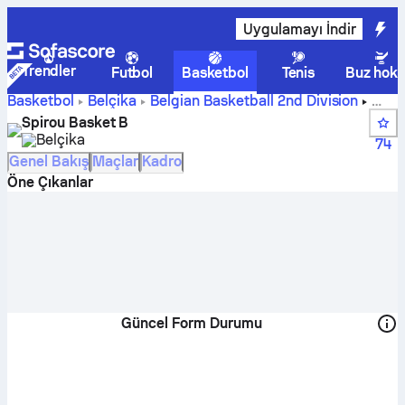
Uygulamayı İndir
Trendler
Futbol
Basketbol
Tenis
Buz hoke
Basketbol
Belçika
Belgian Basketball 2nd Division
Spirou Basket B skorları, puan durumu, takvimi ve
Spirou Basket B
oyuncuları
Belçika
74
Genel Bakış
Maçlar
Kadro
Öne Çıkanlar
Güncel Form Durumu