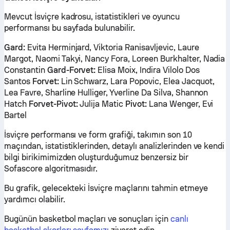
Mevcut İsviçre kadrosu, istatistikleri ve oyuncu
performansı bu sayfada bulunabilir.
Gard:
Evita Herminjard, Viktoria Ranisavljevic, Laure
Margot, Naomi Takyi, Nancy Fora, Loreen Burkhalter, Nadia
Constantin
Gard-Forvet:
Elisa Moix, Indira Vilolo Dos
Santos
Forvet:
Lin Schwarz, Lara Popovic, Elea Jacquot,
Lea Favre, Sharline Hulliger, Yverline Da Silva, Shannon
Hatch
Forvet-Pivot:
Julija Matic
Pivot:
Lana Wenger, Evi
Bartel
İsviçre performansı ve form grafiği, takımın son 10
maçından, istatistiklerinden, detaylı analizlerinden ve kendi
bilgi birikimimizden oluşturduğumuz benzersiz bir
Sofascore algoritmasıdır.
Bu grafik, gelecekteki İsviçre maçlarını tahmin etmeye
yardımcı olabilir.
Bugünün basketbol maçları ve sonuçları için
canlı