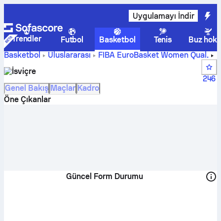
Uygulamayı İndir
Trendler
Futbol
Basketbol
Tenis
Buz hoke
Basketbol
Uluslararası
FIBA EuroBasket Women Qual.
İsviçre skorları, puan durumu, takvimi ve oyuncuları
İsviçre
246
Genel Bakış
Maçlar
Kadro
Öne Çıkanlar
Güncel Form Durumu