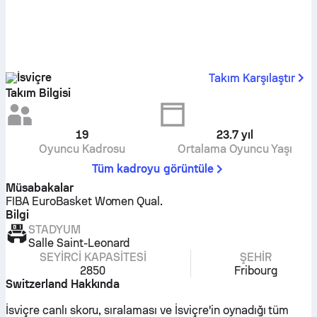
İsviçre
Takım Karşılaştır
Takım Bilgisi
19
23.7
yıl
Oyuncu Kadrosu
Ortalama Oyuncu Yaşı
Tüm kadroyu görüntüle
Müsabakalar
FIBA EuroBasket Women Qual.
Bilgi
STADYUM
Salle Saint-Leonard
SEYIRCI KAPASITESI
ŞEHIR
2850
Fribourg
Switzerland Hakkında
İsviçre canlı skoru, sıralaması ve İsviçre'in oynadığı tüm