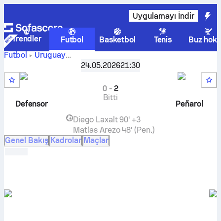
Uygulamayı İndir
Trendler
Futbol
Basketbol
Tenis
Buz hoke
Futbol
Uruguay
Liga AUF Uruguaya, Intermedio, Serie A
,
2. Hafta
24.05.2026
21:30
Defensor Sporting
-
Peñarol
canlı skor, H2H sonuçları,
puan durumu ve tahminleri
0
-
2
Bitti
Defensor
Peñarol
Diego Laxalt
90' +3
Matías Arezo
48' (Pen.)
Genel Bakış
Kadrolar
Maçlar