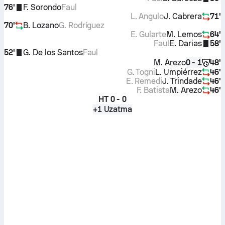
76'
F. Sorondo
Faul
L. Angulo
J. Cabrera
71'
70'
B. Lozano
G. Rodríguez
E. Gularte
M. Lemos
64'
Faul
E. Darias
58'
52'
G. De los Santos
Faul
M. Arezo
48'
0 - 1
G. Togni
L. Umpiérrez
46'
E. Remedi
J. Trindade
46'
F. Batista
M. Arezo
46'
HT
0 - 0
+1 Uzatma