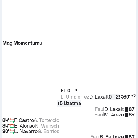
Maç Momentumu
FT
0 - 2
+
3
L. Umpiérrez
D. Laxalt
90'
0 - 2
+5 Uzatma
Faul
D. Laxalt
87'
Faul
M. Arezo
85'
84'
F. Castro
A. Torterolo
84'
E. Alonso
N. Wunsch
80'
L. Navarro
G. Barrios
Faul
B. Barboza
80'