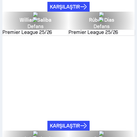
KARŞILAŞTIR
William Saliba
Rúben Dias
Defans
Defans
Premier League
25/26
Premier League
25/26
KARŞILAŞTIR