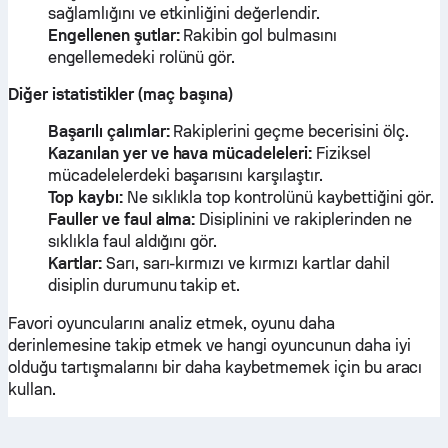
sağlamlığını ve etkinliğini değerlendir.
Engellenen şutlar:
Rakibin gol bulmasını
engellemedeki rolünü gör.
Diğer istatistikler (maç başına)
Başarılı çalımlar:
Rakiplerini geçme becerisini ölç.
Kazanılan yer ve hava mücadeleleri:
Fiziksel
mücadelelerdeki başarısını karşılaştır.
Top kaybı:
Ne sıklıkla top kontrolünü kaybettiğini gör.
Fauller ve faul alma:
Disiplinini ve rakiplerinden ne
sıklıkla faul aldığını gör.
Kartlar:
Sarı, sarı-kırmızı ve kırmızı kartlar dahil
disiplin durumunu takip et.
Favori oyuncularını analiz etmek, oyunu daha
derinlemesine takip etmek ve hangi oyuncunun daha iyi
olduğu tartışmalarını bir daha kaybetmemek için bu aracı
kullan.