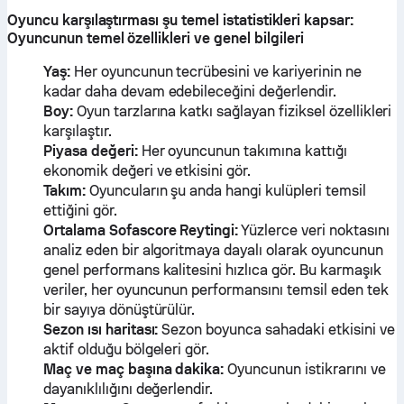
Oyuncu karşılaştırması şu temel istatistikleri kapsar:
Oyuncunun temel özellikleri ve genel bilgileri
Yaş:
Her oyuncunun tecrübesini ve kariyerinin ne
kadar daha devam edebileceğini değerlendir.
Boy:
Oyun tarzlarına katkı sağlayan fiziksel özellikleri
karşılaştır.
Piyasa değeri:
Her oyuncunun takımına kattığı
ekonomik değeri ve etkisini gör.
Takım:
Oyuncuların şu anda hangi kulüpleri temsil
ettiğini gör.
Ortalama Sofascore Reytingi:
Yüzlerce veri noktasını
analiz eden bir algoritmaya dayalı olarak oyuncunun
genel performans kalitesini hızlıca gör. Bu karmaşık
veriler, her oyuncunun performansını temsil eden tek
bir sayıya dönüştürülür.
Sezon ısı haritası:
Sezon boyunca sahadaki etkisini ve
aktif olduğu bölgeleri gör.
Maç ve maç başına dakika:
Oyuncunun istikrarını ve
dayanıklılığını değerlendir.