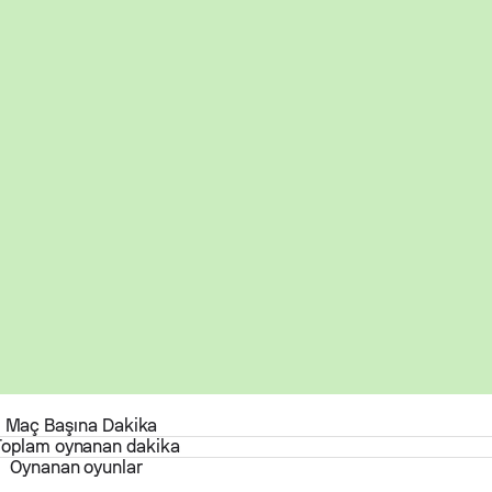
Maç Başına Dakika
Toplam oynanan dakika
Oynanan oyunlar