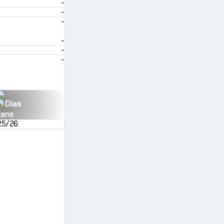
-
-
-
-
-
-
n Dias
fans
25/26