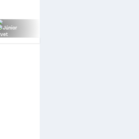
s Júnior
rvet