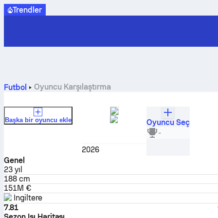
Trendler
Oyuncu Karşılaştırma
Futbol
Başka bir oyuncu ekle
Oyuncu Seç
Jude Bellingham
-
Orta saha
2026
Genel
23
yıl
188 cm
151M €
İngiltere
7.81
Sezon Isı Haritası