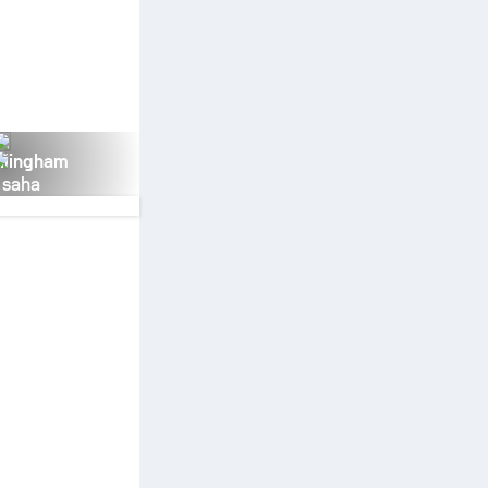
llingham
 saha