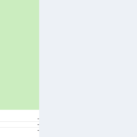
-
-
-