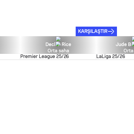
KARŞILAŞTIR
Declan Rice
Jude Be
Orta saha
Orta
Premier League
25/26
LaLiga
25/26