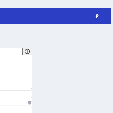
-
-
-
-
-