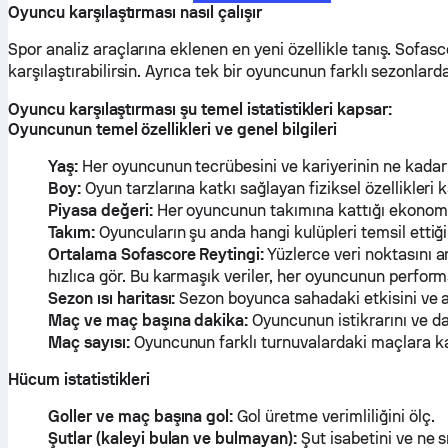
Oyuncu karşılaştırması nasıl çalışır
Spor analiz araçlarına eklenen en yeni özellikle tanış. Sofas
karşılaştırabilirsin. Ayrıca tek bir oyuncunun farklı sezonlard
Oyuncu karşılaştırması şu temel istatistikleri kapsar:
Oyuncunun temel özellikleri ve genel bilgileri
Yaş:
Her oyuncunun tecrübesini ve kariyerinin ne kadar
Boy:
Oyun tarzlarına katkı sağlayan fiziksel özellikleri ka
Piyasa değeri:
Her oyuncunun takımına kattığı ekonomik
Takım:
Oyuncuların şu anda hangi kulüpleri temsil ettiği
Ortalama Sofascore Reytingi:
Yüzlerce veri noktasını a
hızlıca gör. Bu karmaşık veriler, her oyuncunun perform
Sezon ısı haritası:
Sezon boyunca sahadaki etkisini ve ak
Maç ve maç başına dakika:
Oyuncunun istikrarını ve day
Maç sayısı:
Oyuncunun farklı turnuvalardaki maçlara kat
Hücum istatistikleri
Goller ve maç başına gol:
Gol üretme verimliliğini ölç.
Şutlar (kaleyi bulan ve bulmayan):
Şut isabetini ve ne sı