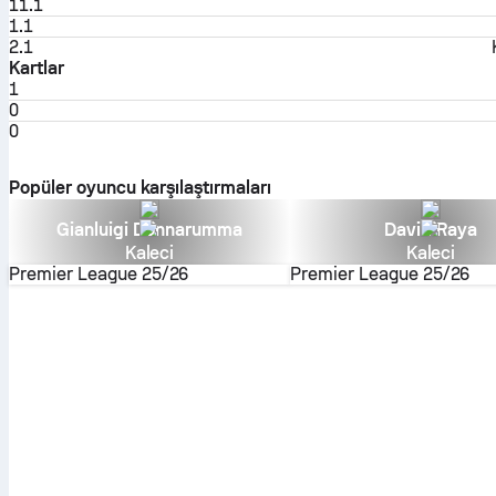
11.1
1.1
2.1
Kartlar
1
0
0
Popüler oyuncu karşılaştırmaları
Gianluigi Donnarumma
David Raya
Kaleci
Kaleci
Premier League
25/26
Premier League
25/26