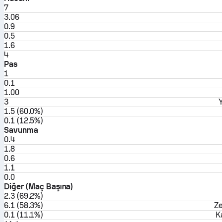
7
3.06
0.9
0.5
1.6
4
Pas
1
0.1
1.00
3
1.5 (60.0%)
0.1 (12.5%)
Savunma
0.4
1.8
0.6
1.1
0.0
Diğer (Maç Başına)
2.3 (69.2%)
6.1 (58.3%)
Ze
0.1 (11.1%)
K