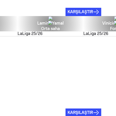
KARŞILAŞTIR
Lamine Yamal
Viníciu
Orta saha
Fo
LaLiga
25/26
LaLiga
25/26
KARŞILAŞTIR