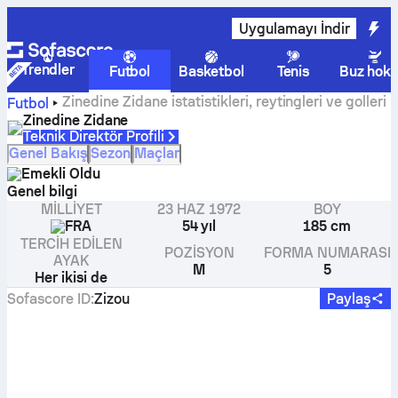
Uygulamayı İndir
Trendler
Futbol
Basketbol
Tenis
Buz hoke
Zinedine Zidane istatistikleri, reytingleri ve golleri
Futbol
Zinedine Zidane
Teknik Direktör Profili
Genel Bakış
Sezon
Maçlar
Emekli Oldu
Genel bilgi
MILLIYET
23 HAZ 1972
BOY
FRA
54 yıl
185 cm
TERCIH EDILEN
POZISYON
FORMA NUMARASI
AYAK
M
5
Her ikisi de
Sofascore ID
:
Zizou
Paylaş