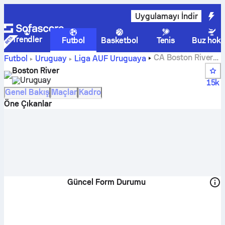
Uygulamayı İndir
Trendler
Futbol
Basketbol
Tenis
Buz hoke
CA Boston River
Futbol
Uruguay
Liga AUF Uruguaya
skorları, fikstürleri, puan durumu ve oyuncu istatistikleri
Boston River
Uruguay
15k
Genel Bakış
Maçlar
Kadro
Öne Çıkanlar
Güncel Form Durumu