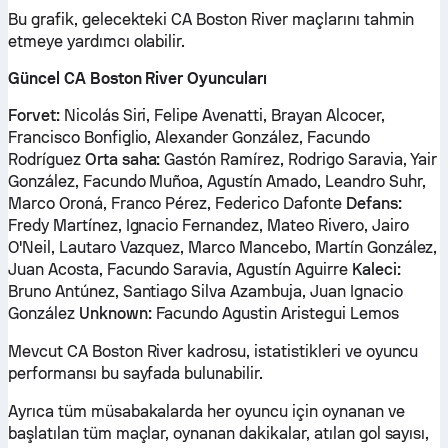
Bu grafik, gelecekteki CA Boston River maçlarını tahmin
etmeye yardımcı olabilir.
Güncel CA Boston River Oyuncuları
Forvet:
Nicolás Siri, Felipe Avenatti, Brayan Alcocer,
Francisco Bonfiglio, Alexander González, Facundo
Rodríguez
Orta saha:
Gastón Ramírez, Rodrigo Saravia, Yair
González, Facundo Muñoa, Agustín Amado, Leandro Suhr,
Marco Oroná, Franco Pérez, Federico Dafonte
Defans:
Fredy Martínez, Ignacio Fernandez, Mateo Rivero, Jairo
O'Neil, Lautaro Vazquez, Marco Mancebo, Martín González,
Juan Acosta, Facundo Saravia, Agustín Aguirre
Kaleci:
Bruno Antúnez, Santiago Silva Azambuja, Juan Ignacio
González
Unknown:
Facundo Agustin Aristegui Lemos
Mevcut CA Boston River kadrosu, istatistikleri ve oyuncu
performansı bu sayfada bulunabilir.
Ayrıca tüm müsabakalarda her oyuncu için oynanan ve
başlatılan tüm maçlar, oynanan dakikalar, atılan gol sayısı,