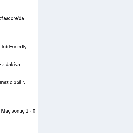
ofascore'da
Club Friendly
ka dakika
mız olabilir.
. Maç sonuç 1 - 0