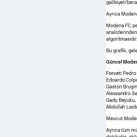
galibiyet/bera
Ayrıca Modena
Modena FC per
analizlerinde
algoritmasıdır
Bu grafik, ge
Güncel Moden
Forvet:
Pedro 
Edoardo Col
Gastón Brugm
Alessandro Se
Gady Beyuku, 
Abdullah Laid
Mevcut Modena
Ayrıca tüm mü
dakikalar, atıl