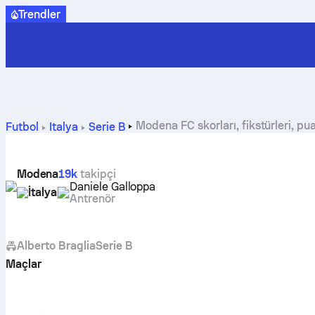
Trendler
Modena FC skorları, fikstürleri, pu
Futbol
İtalya
Serie B
Modena
19k
takipçi
Daniele Galloppa
İtalya
Antrenör
Alberto Braglia
Serie B
Maçlar