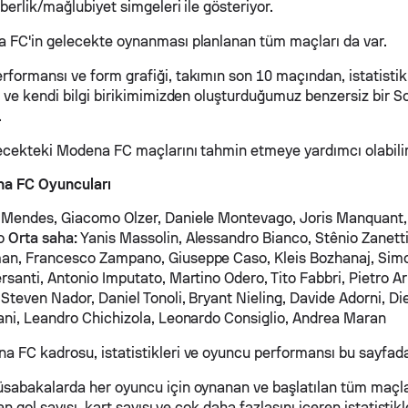
berlik/mağlubiyet simgeleri ile gösteriyor.
 FC'in gelecekte oynanması planlanan tüm maçları da var.
formansı ve form grafiği, takımın son 10 maçından, istatistikl
n ve kendi bilgi birikimimizden oluşturduğumuz benzersiz bir S
.
lecekteki Modena FC maçlarını tahmin etmeye yardımcı olabilir
a FC Oyuncuları
Mendes, Giacomo Olzer, Daniele Montevago, Joris Manquant,
po
Orta saha:
Yanis Massolin, Alessandro Bianco, Stênio Zanetti
an, Francesco Zampano, Giuseppe Caso, Kleis Bozhanaj, Sim
rsanti, Antonio Imputato, Martino Odero, Tito Fabbri, Pietro A
Steven Nador, Daniel Tonoli, Bryant Nieling, Davide Adorni, 
ani, Leandro Chichizola, Leonardo Consiglio, Andrea Maran
 FC kadrosu, istatistikleri ve oyuncu performansı bu sayfada 
sabakalarda her oyuncu için oynanan ve başlatılan tüm maçl
an gol sayısı, kart sayısı ve çok daha fazlasını içeren istatistikl