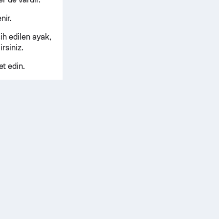
nir.
cih edilen ayak,
irsiniz.
et edin.