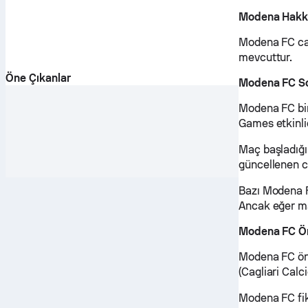
Modena Hakk
Modena FC can
mevcuttur.
Öne Çıkanlar
Modena FC So
Modena FC bir
Games etkinl
Maç başladığ
güncellenen ca
Bazı Modena FC
Ancak eğer maç
Modena FC Ö
Modena FC önc
(Cagliari Calc
Modena FC fik