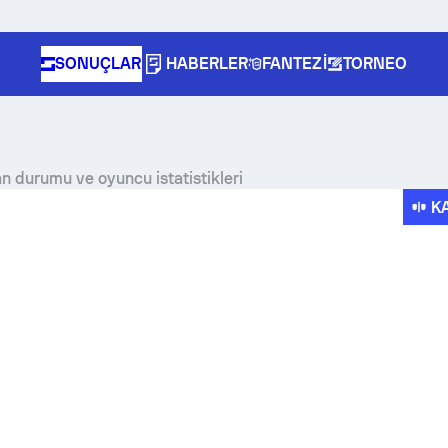
SONUÇLAR
HABERLER
FANTEZI
TORNEO
an durumu ve oyuncu istatistikleri
K