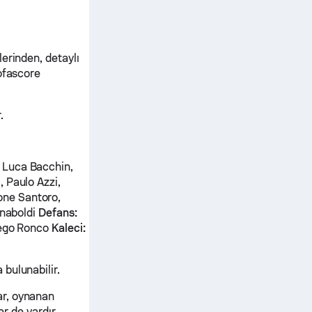
erinden, detaylı
ofascore
.
 Luca Bacchin,
, Paulo Azzi,
one Santoro,
rnaboldi
Defans:
Diego Ronco
Kaleci:
bulunabilir.
ar, oynanan
er de vardır.