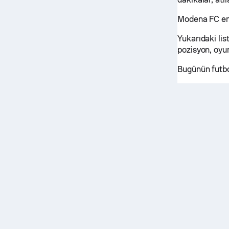
Modena FC en ç
Yukarıdaki lis
pozisyon, oyun
Bugünün futbo