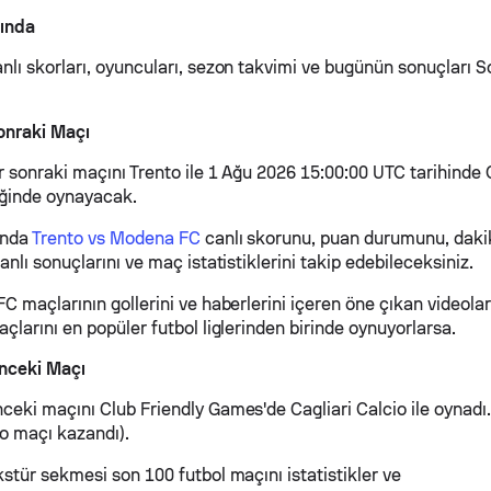
ında
lı skorları, oyuncuları, sezon takvimi ve bugünün sonuçları S
nraki Maçı
 sonraki maçını Trento ile 1 Ağu 2026 15:00:00 UTC tarihinde 
iğinde oynayacak.
ında
Trento vs Modena FC
canlı skorunu, puan durumunu, daki
nlı sonuçlarını ve maç istatistiklerini takip edebileceksiniz.
 maçlarının gollerini ve haberlerini içeren öne çıkan videoları
larını en popüler futbol liglerinden birinde oynuyorlarsa.
nceki Maçı
eki maçını Club Friendly Games'de Cagliari Calcio ile oynadı
io maçı kazandı).
stür sekmesi son 100 futbol maçını istatistikler ve