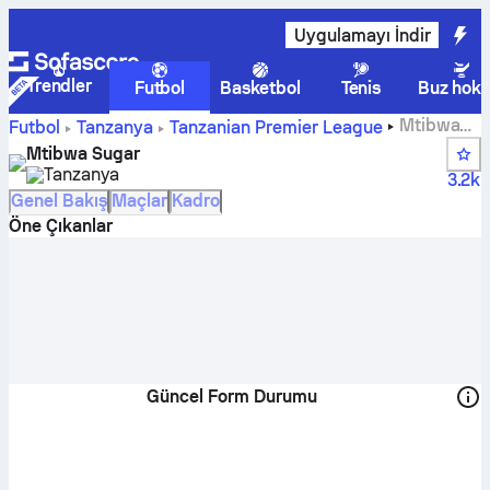
Uygulamayı İndir
Trendler
Futbol
Basketbol
Tenis
Buz hoke
Mtibwa
Futbol
Tanzanya
Tanzanian Premier League
Sugar skorları, fikstürleri, puan durumu ve oyuncu
Mtibwa Sugar
istatistikleri
Tanzanya
3.2k
Genel Bakış
Maçlar
Kadro
Öne Çıkanlar
Güncel Form Durumu