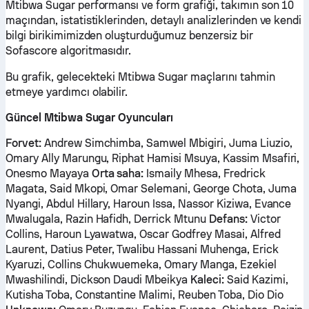
Mtibwa Sugar performansı ve form grafiği, takımın son 10
maçından, istatistiklerinden, detaylı analizlerinden ve kendi
bilgi birikimimizden oluşturduğumuz benzersiz bir
Sofascore algoritmasıdır.
Bu grafik, gelecekteki Mtibwa Sugar maçlarını tahmin
etmeye yardımcı olabilir.
Güncel Mtibwa Sugar Oyuncuları
Forvet:
Andrew Simchimba, Samwel Mbigiri, Juma Liuzio,
Omary Ally Marungu, Riphat Hamisi Msuya, Kassim Msafiri,
Onesmo Mayaya
Orta saha:
Ismaily Mhesa, Fredrick
Magata, Said Mkopi, Omar Selemani, George Chota, Juma
Nyangi, Abdul Hillary, Haroun Issa, Nassor Kiziwa, Evance
Mwalugala, Razin Hafidh, Derrick Mtunu
Defans:
Victor
Collins, Haroun Lyawatwa, Oscar Godfrey Masai, Alfred
Laurent, Datius Peter, Twalibu Hassani Muhenga, Erick
Kyaruzi, Collins Chukwuemeka, Omary Manga, Ezekiel
Mwashilindi, Dickson Daudi Mbeikya
Kaleci:
Said Kazimi,
Kutisha Toba, Constantine Malimi, Reuben Toba, Dio Dio