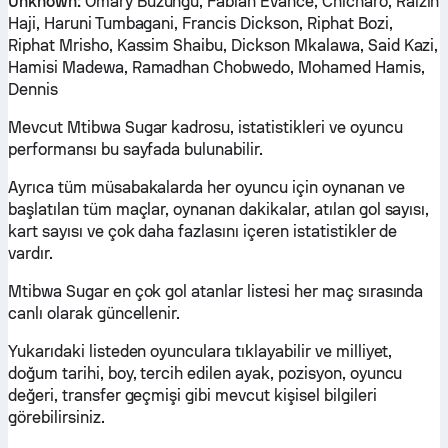
Unknown:
Omary Buzungu, Fabian Evance, Chicharo, Raizin
Haji, Haruni Tumbagani, Francis Dickson, Riphat Bozi,
Riphat Mrisho, Kassim Shaibu, Dickson Mkalawa, Said Kazi,
Hamisi Madewa, Ramadhan Chobwedo, Mohamed Hamis,
Dennis
Mevcut Mtibwa Sugar kadrosu, istatistikleri ve oyuncu
performansı bu sayfada bulunabilir.
Ayrıca tüm müsabakalarda her oyuncu için oynanan ve
başlatılan tüm maçlar, oynanan dakikalar, atılan gol sayısı,
kart sayısı ve çok daha fazlasını içeren istatistikler de
vardır.
Mtibwa Sugar en çok gol atanlar listesi her maç sırasında
canlı olarak güncellenir.
Yukarıdaki listeden oyunculara tıklayabilir ve milliyet,
doğum tarihi, boy, tercih edilen ayak, pozisyon, oyuncu
değeri, transfer geçmişi gibi mevcut kişisel bilgileri
görebilirsiniz.