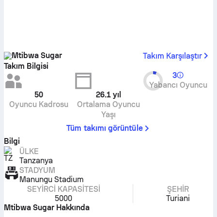
Mtibwa Sugar
Takım Karşılaştır
Takım Bilgisi
3
Yabancı Oyuncu
50
26.1
yıl
Oyuncu Kadrosu
Ortalama Oyuncu
Yaşı
Tüm takımı görüntüle
Bilgi
ÜLKE
Tanzanya
STADYUM
Manungu Stadium
SEYIRCI KAPASITESI
ŞEHIR
5000
Turiani
Mtibwa Sugar Hakkında