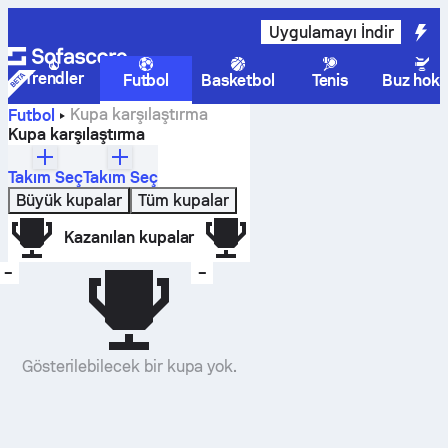
Uygulamayı İndir
Trendler
Futbol
Basketbol
Tenis
Buz hoke
Kupa karşılaştırma
Futbol
Kupa karşılaştırma
Takım Seç
Takım Seç
Büyük kupalar
Tüm kupalar
Kazanılan kupalar
–
–
Gösterilebilecek bir kupa yok.