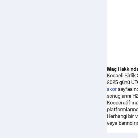
Maç Hakkınd
Kocaeli Birlik
2025 günü UTC
skor
sayfasın
sonuçlarını H2
Kooperatif
maç
platformların
Herhangi bir v
veya barındırıc