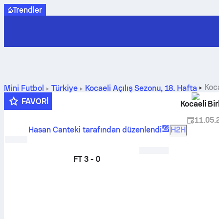
Trendler
Koca
Mini Futbol
Türkiye
Kocaeli Açılış Sezonu
,
18. Hafta
FAVORI
Kocaeli Bir
11.05.
Hasan Canteki tarafından düzenlendi
H2H
FT
3 - 0