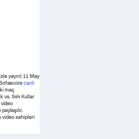
izle yayın) 11 May
Sofascore
canlı
ki maç
ik
vs.
Ss4 Kullar
 video
paylaşılır.
n video sahipleri