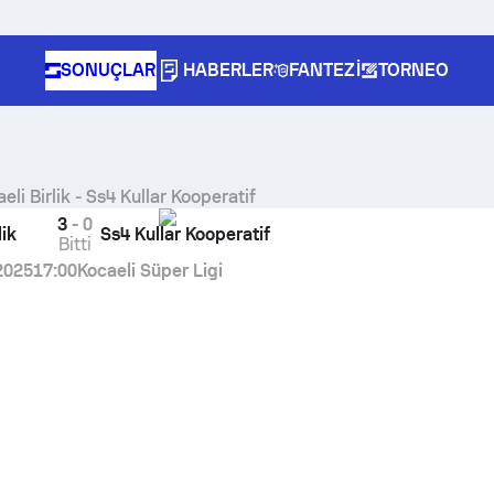
SONUÇLAR
HABERLER
FANTEZI
TORNEO
eli Birlik
-
Ss4 Kullar Kooperatif
3
-
0
lik
Ss4 Kullar Kooperatif
Bitti
2025
17:00
Kocaeli Süper Ligi