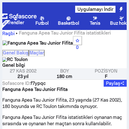
Uygulamayı İndir
Trendler
Futbol
Basketbol
Tenis
Buz hoke
Fanguna Apea Tau Junior Fifita istatistikleri
Ragbi
Fanguna Apea Tau Junior Fifita
0
Genel Bakış
Maçlar
RC Toulon
Genel bilgi
27 KAS 2002
BOY
POZISYON
23 yıl
180 cm
F
Sofascore ID
:
f7ypqc
Paylaş
Fanguna Apea Tau Junior Fifita
Fanguna Apea Tau Junior Fifita, 23 yaşında (27 Kas 2002),
180 boyunda ve RC Toulon takımında oynuyor.
Fanguna Apea Tau Junior Fifita istatistikleri oynanan maç
sırasında ve oynanan her maçtan sonra kullanılabilir.