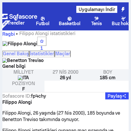
Uygulamayı İndir
Trendler
Futbol
Basketbol
Tenis
Buz hoke
Filippo Alongi istatistikleri
Ragbi
Filippo Alongi
1
Genel Bakış
İstatistikler
Maçlar
Benetton Treviso
Genel bilgi
MILLIYET
27 NIS 2000
BOY
ITA
26 yıl
185 cm
POZISYON
F
Sofascore ID
:
fp4chy
Paylaş
Filippo Alongi
Filippo Alongi, 26 yaşında (27 Nis 2000), 185 boyunda ve
Benetton Treviso takımında oynuyor.
Filippo Alongi istatistikleri oynanan maç sırasında ve