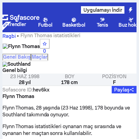
Uygulamayı İndir
Trendler
Futbol
Basketbol
Tenis
Buz hoke
Flynn Thomas istatistikleri
Ragbi
Flynn Thomas
0
Genel Bakış
Maçlar
Southland
Genel bilgi
23 HAZ 1998
BOY
POZISYON
28 yıl
178 cm
F
Sofascore ID
:
hev6kx
Paylaş
Flynn Thomas
Flynn Thomas, 28 yaşında (23 Haz 1998), 178 boyunda ve
Southland takımında oynuyor.
Flynn Thomas istatistikleri oynanan maç sırasında ve
oynanan her maçtan sonra kullanılabilir.