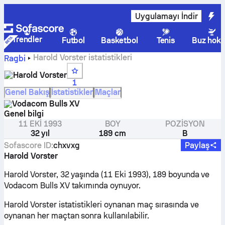
Uygulamayı İndir
Trendler
Futbol
Basketbol
Tenis
Buz hoke
Harold Vorster istatistikleri
Ragbi
Harold Vorster
1
Genel Bakış
İstatistikler
Maçlar
Vodacom Bulls XV
Genel bilgi
11 EKI 1993
BOY
POZISYON
32 yıl
189 cm
B
Sofascore ID
:
chxvxg
Paylaş
Harold Vorster
Harold Vorster, 32 yaşında (11 Eki 1993), 189 boyunda ve
Vodacom Bulls XV takımında oynuyor.
Harold Vorster istatistikleri oynanan maç sırasında ve
oynanan her maçtan sonra kullanılabilir.