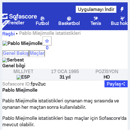
Uygulamayı İndir
Trendler
Futbol
Basketbol
Tenis
Buz hoke
Pablo Miejimolle istatistikleri
Ragbi
Pablo Miejimolle
0
Genel Bakış
Maçlar
Serbest
Genel bilgi
MILLIYET
17 OCA 1995
POZISYON
ESP
31 yıl
HO
Sofascore ID
:
fpv2uc
Paylaş
Pablo Miejimolle
Pablo Miejimolle istatistikleri oynanan maç sırasında ve
oynanan her maçtan sonra kullanılabilir.
Pablo Miejimolle istatistikleri bazı maçlar için Sofascore'da
mevcut olabilir.