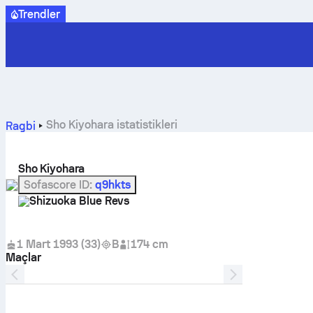
Trendler
Sho Kiyohara istatistikleri
Ragbi
Sho Kiyohara
Sofascore ID
:
q9hkts
Shizuoka Blue Revs
1 Mart 1993
(
33
)
B
174 cm
Maçlar