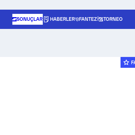
SONUÇLAR
HABERLER
FANTEZI
TORNEO
F