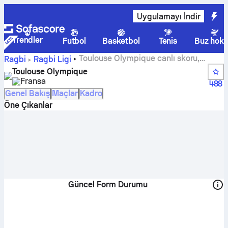
Uygulamayı İndir
Trendler
Futbol
Basketbol
Tenis
Buz hoke
Toulouse Olympique canlı skoru,
Ragbi
Ragbi Ligi
fikstürleri, oyuncuları ve puan durumu
Toulouse Olympique
Fransa
488
Genel Bakış
Maçlar
Kadro
Öne Çıkanlar
Güncel Form Durumu