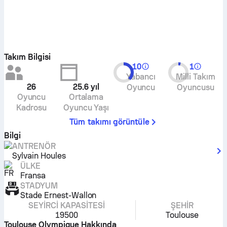
Takım Bilgisi
10
1
Yabancı
Milli Takım
26
25.6
yıl
Oyuncu
Oyuncusu
Oyuncu
Ortalama
Kadrosu
Oyuncu Yaşı
Tüm takımı görüntüle
Bilgi
ANTRENÖR
Sylvain Houles
ÜLKE
Fransa
STADYUM
Stade Ernest-Wallon
SEYIRCI KAPASITESI
ŞEHIR
19500
Toulouse
Toulouse Olympique Hakkında