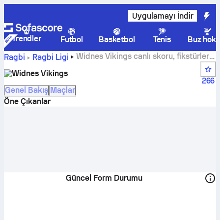
Uygulamayı İndir
Trendler
Futbol
Basketbol
Tenis
Buz hoke
Widnes Vikings canlı skoru, fikstürleri,
Ragbi
Ragbi Ligi
oyuncuları ve puan durumu
Widnes Vikings
266
Genel Bakış
Maçlar
Öne Çıkanlar
Güncel Form Durumu