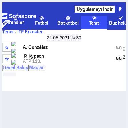
Uygulamayı İndir
Trendler
Futbol
Basketbol
Tenis
Buz hoke
Tenis
ITF Erkekler
A.
Pensacola, FL, Singles M-ITF-USA-03A
21.05.2021
14:30
,
Çeyrek Final
González
-
Patrick Kypson
maçı canlı skoru ve H2H
A. González
4
0
0
sonuçları
P. Kypson
2
6
6
ATP 113.
Q
Genel Bakış
Maçlar