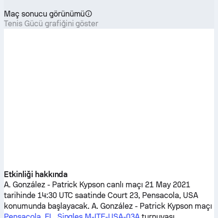
Maç sonucu görünümü
Tenis Gücü grafiğini göster
Etkinliği hakkında
A. González
-
Patrick Kypson
canlı maçı 21 May 2021
tarihinde 14:30 UTC saatinde Court 23, Pensacola, USA
konumunda başlayacak.
A. González
-
Patrick Kypson
maçı
Pensacola, FL, Singles M-ITF-USA-03A
turnuvası