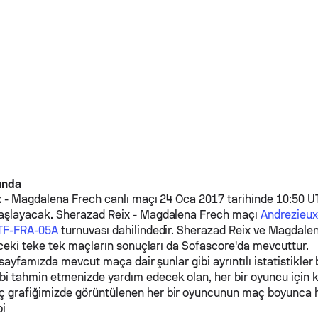
kında
x
-
Magdalena Frech
canlı maçı 24 Oca 2017 tarihinde 10:50 U
aşlayacak.
Sherazad Reix
-
Magdalena Frech
maçı
Andrezieux
TF-FRA-05A
turnuvası dahilindedir.
Sherazad Reix
ve
Magdalen
ceki teke tek maçların sonuçları da Sofascore'da mevcuttur.
 sayfamızda mevcut maça dair şunlar gibi ayrıntılı istatistikler b
ibi tahmin etmenizde yardım edecek olan, her bir oyuncu için 
ç grafiğimizde görüntülenen her bir oyuncunun maç boyunca 
pi