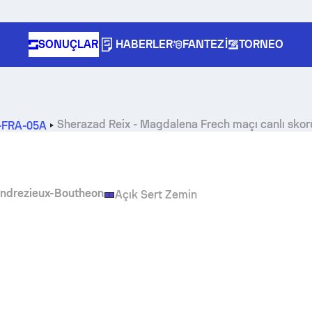
SONUÇLAR
HABERLER
FANTEZI
TORNEO
Sherazad Reix
-
Magdalena Frech
maçı canlı skor
F-FRA-05A
ndrezieux-Boutheon
Açık Sert Zemin