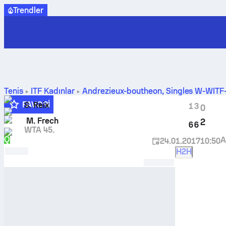
Trendler
Tenis
ITF Kadınlar
Andrezieux-boutheon, Singles W-WIT
sonuçları
FAVORI
S. Reix
1
3
0
M. Frech
2
6
6
WTA 45.
Q
A
24.01.2017
10:50
H2H