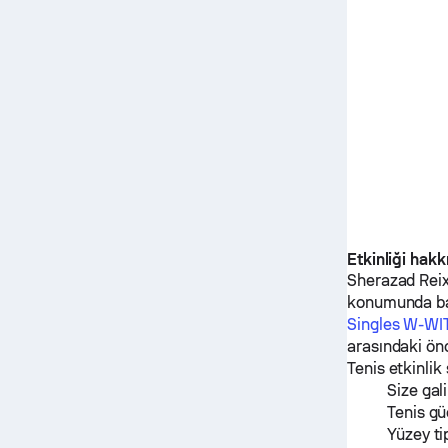
Etkinliği hak
Sherazad Rei
konumunda b
Singles W-WI
arasındaki ön
Tenis etkinlik
Size gal
Tenis gü
Yüzey ti